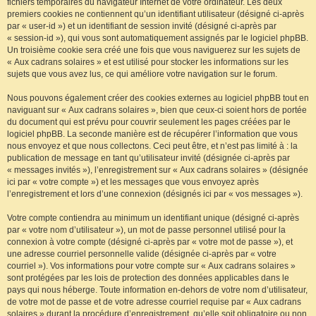
fichiers temporaires du navigateur Internet de votre ordinateur. Les deux
premiers cookies ne contiennent qu’un identifiant utilisateur (désigné ci-après
par « user-id ») et un identifiant de session invité (désigné ci-après par
« session-id »), qui vous sont automatiquement assignés par le logiciel phpBB.
Un troisième cookie sera créé une fois que vous naviguerez sur les sujets de
« Aux cadrans solaires » et est utilisé pour stocker les informations sur les
sujets que vous avez lus, ce qui améliore votre navigation sur le forum.
Nous pouvons également créer des cookies externes au logiciel phpBB tout en
naviguant sur « Aux cadrans solaires », bien que ceux-ci soient hors de portée
du document qui est prévu pour couvrir seulement les pages créées par le
logiciel phpBB. La seconde manière est de récupérer l’information que vous
nous envoyez et que nous collectons. Ceci peut être, et n’est pas limité à : la
publication de message en tant qu’utilisateur invité (désignée ci-après par
« messages invités »), l’enregistrement sur « Aux cadrans solaires » (désignée
ici par « votre compte ») et les messages que vous envoyez après
l’enregistrement et lors d’une connexion (désignés ici par « vos messages »).
Votre compte contiendra au minimum un identifiant unique (désigné ci-après
par « votre nom d’utilisateur »), un mot de passe personnel utilisé pour la
connexion à votre compte (désigné ci-après par « votre mot de passe »), et
une adresse courriel personnelle valide (désignée ci-après par « votre
courriel »). Vos informations pour votre compte sur « Aux cadrans solaires »
sont protégées par les lois de protection des données applicables dans le
pays qui nous héberge. Toute information en-dehors de votre nom d’utilisateur,
de votre mot de passe et de votre adresse courriel requise par « Aux cadrans
solaires » durant la procédure d’enregistrement, qu’elle soit obligatoire ou non,