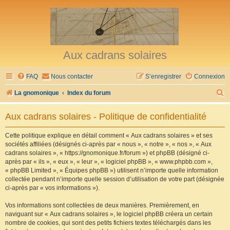
Aux cadrans solaires
FAQ
Nous contacter
S’enregistrer
Connexion
R
La gnomonique
Index du forum
e
Aux cadrans solaires - Politique de confidentialité
c
h
Cette politique explique en détail comment « Aux cadrans solaires » et ses
sociétés affiliées (désignés ci-après par « nous », « notre », « nos », « Aux
e
cadrans solaires », « https://gnomonique.fr/forum ») et phpBB (désigné ci-
r
après par « ils », « eux », « leur », « logiciel phpBB », « www.phpbb.com »,
« phpBB Limited », « Équipes phpBB ») utilisent n’importe quelle information
c
collectée pendant n’importe quelle session d’utilisation de votre part (désignée
h
ci-après par « vos informations »).
e
Vos informations sont collectées de deux manières. Premièrement, en
r
naviguant sur « Aux cadrans solaires », le logiciel phpBB créera un certain
nombre de cookies, qui sont des petits fichiers textes téléchargés dans les