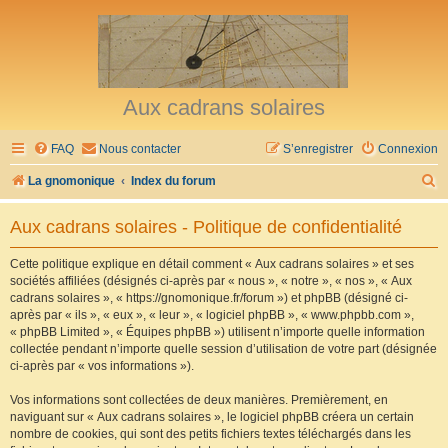
Aux cadrans solaires
FAQ
Nous contacter
S’enregistrer
Connexion
R
La gnomonique
Index du forum
e
Aux cadrans solaires - Politique de confidentialité
c
h
Cette politique explique en détail comment « Aux cadrans solaires » et ses
sociétés affiliées (désignés ci-après par « nous », « notre », « nos », « Aux
e
cadrans solaires », « https://gnomonique.fr/forum ») et phpBB (désigné ci-
r
après par « ils », « eux », « leur », « logiciel phpBB », « www.phpbb.com »,
« phpBB Limited », « Équipes phpBB ») utilisent n’importe quelle information
c
collectée pendant n’importe quelle session d’utilisation de votre part (désignée
h
ci-après par « vos informations »).
e
Vos informations sont collectées de deux manières. Premièrement, en
r
naviguant sur « Aux cadrans solaires », le logiciel phpBB créera un certain
nombre de cookies, qui sont des petits fichiers textes téléchargés dans les