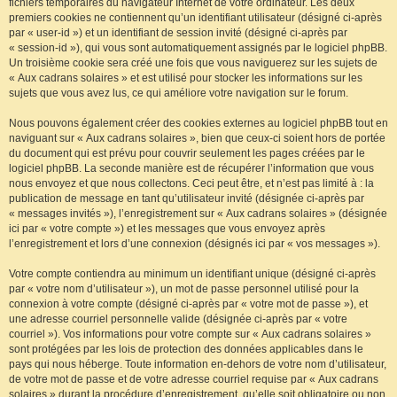
fichiers temporaires du navigateur Internet de votre ordinateur. Les deux
premiers cookies ne contiennent qu’un identifiant utilisateur (désigné ci-après
par « user-id ») et un identifiant de session invité (désigné ci-après par
« session-id »), qui vous sont automatiquement assignés par le logiciel phpBB.
Un troisième cookie sera créé une fois que vous naviguerez sur les sujets de
« Aux cadrans solaires » et est utilisé pour stocker les informations sur les
sujets que vous avez lus, ce qui améliore votre navigation sur le forum.
Nous pouvons également créer des cookies externes au logiciel phpBB tout en
naviguant sur « Aux cadrans solaires », bien que ceux-ci soient hors de portée
du document qui est prévu pour couvrir seulement les pages créées par le
logiciel phpBB. La seconde manière est de récupérer l’information que vous
nous envoyez et que nous collectons. Ceci peut être, et n’est pas limité à : la
publication de message en tant qu’utilisateur invité (désignée ci-après par
« messages invités »), l’enregistrement sur « Aux cadrans solaires » (désignée
ici par « votre compte ») et les messages que vous envoyez après
l’enregistrement et lors d’une connexion (désignés ici par « vos messages »).
Votre compte contiendra au minimum un identifiant unique (désigné ci-après
par « votre nom d’utilisateur »), un mot de passe personnel utilisé pour la
connexion à votre compte (désigné ci-après par « votre mot de passe »), et
une adresse courriel personnelle valide (désignée ci-après par « votre
courriel »). Vos informations pour votre compte sur « Aux cadrans solaires »
sont protégées par les lois de protection des données applicables dans le
pays qui nous héberge. Toute information en-dehors de votre nom d’utilisateur,
de votre mot de passe et de votre adresse courriel requise par « Aux cadrans
solaires » durant la procédure d’enregistrement, qu’elle soit obligatoire ou non,