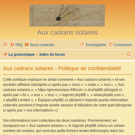
Aux cadrans solaires
FAQ
Nous contacter
S’enregistrer
Connexion
R
La gnomonique
Index du forum
e
Aux cadrans solaires - Politique de confidentialité
c
h
Cette politique explique en détail comment « Aux cadrans solaires » et ses
sociétés affiliées (désignés ci-après par « nous », « notre », « nos », « Aux
e
cadrans solaires », « https://gnomonique.fr/forum ») et phpBB (désigné ci-
r
après par « ils », « eux », « leur », « logiciel phpBB », « www.phpbb.com »,
« phpBB Limited », « Équipes phpBB ») utilisent n’importe quelle information
c
collectée pendant n’importe quelle session d’utilisation de votre part (désignée
h
ci-après par « vos informations »).
e
Vos informations sont collectées de deux manières. Premièrement, en
r
naviguant sur « Aux cadrans solaires », le logiciel phpBB créera un certain
nombre de cookies, qui sont des petits fichiers textes téléchargés dans les