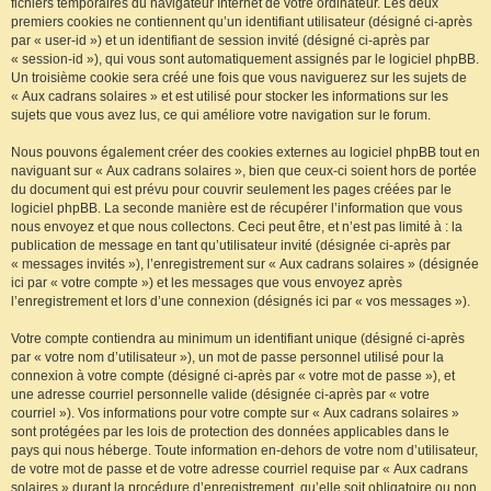
fichiers temporaires du navigateur Internet de votre ordinateur. Les deux
premiers cookies ne contiennent qu’un identifiant utilisateur (désigné ci-après
par « user-id ») et un identifiant de session invité (désigné ci-après par
« session-id »), qui vous sont automatiquement assignés par le logiciel phpBB.
Un troisième cookie sera créé une fois que vous naviguerez sur les sujets de
« Aux cadrans solaires » et est utilisé pour stocker les informations sur les
sujets que vous avez lus, ce qui améliore votre navigation sur le forum.
Nous pouvons également créer des cookies externes au logiciel phpBB tout en
naviguant sur « Aux cadrans solaires », bien que ceux-ci soient hors de portée
du document qui est prévu pour couvrir seulement les pages créées par le
logiciel phpBB. La seconde manière est de récupérer l’information que vous
nous envoyez et que nous collectons. Ceci peut être, et n’est pas limité à : la
publication de message en tant qu’utilisateur invité (désignée ci-après par
« messages invités »), l’enregistrement sur « Aux cadrans solaires » (désignée
ici par « votre compte ») et les messages que vous envoyez après
l’enregistrement et lors d’une connexion (désignés ici par « vos messages »).
Votre compte contiendra au minimum un identifiant unique (désigné ci-après
par « votre nom d’utilisateur »), un mot de passe personnel utilisé pour la
connexion à votre compte (désigné ci-après par « votre mot de passe »), et
une adresse courriel personnelle valide (désignée ci-après par « votre
courriel »). Vos informations pour votre compte sur « Aux cadrans solaires »
sont protégées par les lois de protection des données applicables dans le
pays qui nous héberge. Toute information en-dehors de votre nom d’utilisateur,
de votre mot de passe et de votre adresse courriel requise par « Aux cadrans
solaires » durant la procédure d’enregistrement, qu’elle soit obligatoire ou non,