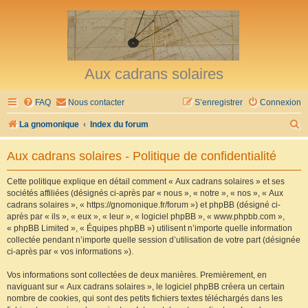
Aux cadrans solaires
FAQ
Nous contacter
S’enregistrer
Connexion
R
La gnomonique
Index du forum
e
Aux cadrans solaires - Politique de confidentialité
c
h
Cette politique explique en détail comment « Aux cadrans solaires » et ses
sociétés affiliées (désignés ci-après par « nous », « notre », « nos », « Aux
e
cadrans solaires », « https://gnomonique.fr/forum ») et phpBB (désigné ci-
r
après par « ils », « eux », « leur », « logiciel phpBB », « www.phpbb.com »,
« phpBB Limited », « Équipes phpBB ») utilisent n’importe quelle information
c
collectée pendant n’importe quelle session d’utilisation de votre part (désignée
h
ci-après par « vos informations »).
e
Vos informations sont collectées de deux manières. Premièrement, en
r
naviguant sur « Aux cadrans solaires », le logiciel phpBB créera un certain
nombre de cookies, qui sont des petits fichiers textes téléchargés dans les