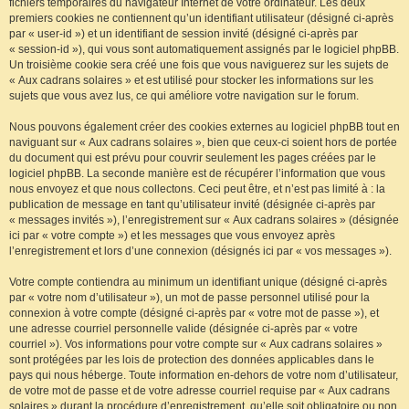
fichiers temporaires du navigateur Internet de votre ordinateur. Les deux
premiers cookies ne contiennent qu’un identifiant utilisateur (désigné ci-après
par « user-id ») et un identifiant de session invité (désigné ci-après par
« session-id »), qui vous sont automatiquement assignés par le logiciel phpBB.
Un troisième cookie sera créé une fois que vous naviguerez sur les sujets de
« Aux cadrans solaires » et est utilisé pour stocker les informations sur les
sujets que vous avez lus, ce qui améliore votre navigation sur le forum.
Nous pouvons également créer des cookies externes au logiciel phpBB tout en
naviguant sur « Aux cadrans solaires », bien que ceux-ci soient hors de portée
du document qui est prévu pour couvrir seulement les pages créées par le
logiciel phpBB. La seconde manière est de récupérer l’information que vous
nous envoyez et que nous collectons. Ceci peut être, et n’est pas limité à : la
publication de message en tant qu’utilisateur invité (désignée ci-après par
« messages invités »), l’enregistrement sur « Aux cadrans solaires » (désignée
ici par « votre compte ») et les messages que vous envoyez après
l’enregistrement et lors d’une connexion (désignés ici par « vos messages »).
Votre compte contiendra au minimum un identifiant unique (désigné ci-après
par « votre nom d’utilisateur »), un mot de passe personnel utilisé pour la
connexion à votre compte (désigné ci-après par « votre mot de passe »), et
une adresse courriel personnelle valide (désignée ci-après par « votre
courriel »). Vos informations pour votre compte sur « Aux cadrans solaires »
sont protégées par les lois de protection des données applicables dans le
pays qui nous héberge. Toute information en-dehors de votre nom d’utilisateur,
de votre mot de passe et de votre adresse courriel requise par « Aux cadrans
solaires » durant la procédure d’enregistrement, qu’elle soit obligatoire ou non,