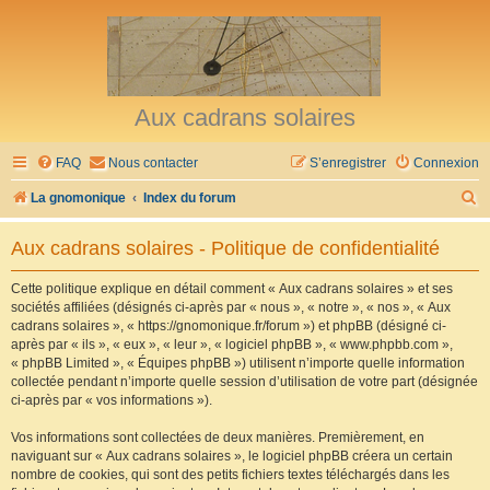
Aux cadrans solaires
FAQ
Nous contacter
S’enregistrer
Connexion
R
La gnomonique
Index du forum
e
Aux cadrans solaires - Politique de confidentialité
c
h
Cette politique explique en détail comment « Aux cadrans solaires » et ses
sociétés affiliées (désignés ci-après par « nous », « notre », « nos », « Aux
e
cadrans solaires », « https://gnomonique.fr/forum ») et phpBB (désigné ci-
r
après par « ils », « eux », « leur », « logiciel phpBB », « www.phpbb.com »,
« phpBB Limited », « Équipes phpBB ») utilisent n’importe quelle information
c
collectée pendant n’importe quelle session d’utilisation de votre part (désignée
h
ci-après par « vos informations »).
e
Vos informations sont collectées de deux manières. Premièrement, en
r
naviguant sur « Aux cadrans solaires », le logiciel phpBB créera un certain
nombre de cookies, qui sont des petits fichiers textes téléchargés dans les