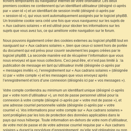
fichiers temporaires du navigateur Internet de votre ordinateur. Les deux
premiers cookies ne contiennent qu’un identifiant utilisateur (désigné ci-après
par « user-id ») et un identifiant de session invité (désigné ci-après par
« session-id »), qui vous sont automatiquement assignés par le logiciel phpBB.
Un troisième cookie sera créé une fois que vous naviguerez sur les sujets de
« Aux cadrans solaires » et est utilisé pour stocker les informations sur les
sujets que vous avez lus, ce qui améliore votre navigation sur le forum.
Nous pouvons également créer des cookies externes au logiciel phpBB tout en
naviguant sur « Aux cadrans solaires », bien que ceux-ci soient hors de portée
du document qui est prévu pour couvrir seulement les pages créées par le
logiciel phpBB. La seconde manière est de récupérer l’information que vous
nous envoyez et que nous collectons. Ceci peut être, et n’est pas limité à : la
publication de message en tant qu’utilisateur invité (désignée ci-après par
« messages invités »), l’enregistrement sur « Aux cadrans solaires » (désignée
ici par « votre compte ») et les messages que vous envoyez après
l’enregistrement et lors d’une connexion (désignés ici par « vos messages »).
Votre compte contiendra au minimum un identifiant unique (désigné ci-après
par « votre nom d’utilisateur »), un mot de passe personnel utilisé pour la
connexion à votre compte (désigné ci-après par « votre mot de passe »), et
une adresse courriel personnelle valide (désignée ci-après par « votre
courriel »). Vos informations pour votre compte sur « Aux cadrans solaires »
sont protégées par les lois de protection des données applicables dans le
pays qui nous héberge. Toute information en-dehors de votre nom d’utilisateur,
de votre mot de passe et de votre adresse courriel requise par « Aux cadrans
solaires » durant la procédure d’enregistrement, qu’elle soit obligatoire ou non,