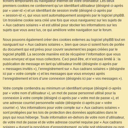
fichiers temporaires du navigateur Internet de votre ordinateur. Les deux
premiers cookies ne contiennent qu’un identifiant utilisateur (désigné ci-après
par « user-id ») et un identifiant de session invité (désigné ci-après par
« session-id »), qui vous sont automatiquement assignés par le logiciel phpBB.
Un troisième cookie sera créé une fois que vous naviguerez sur les sujets de
« Aux cadrans solaires » et est utilisé pour stocker les informations sur les
sujets que vous avez lus, ce qui améliore votre navigation sur le forum.
Nous pouvons également créer des cookies externes au logiciel phpBB tout en
naviguant sur « Aux cadrans solaires », bien que ceux-ci soient hors de portée
du document qui est prévu pour couvrir seulement les pages créées par le
logiciel phpBB. La seconde manière est de récupérer l’information que vous
nous envoyez et que nous collectons. Ceci peut être, et n’est pas limité à : la
publication de message en tant qu’utilisateur invité (désignée ci-après par
« messages invités »), l’enregistrement sur « Aux cadrans solaires » (désignée
ici par « votre compte ») et les messages que vous envoyez après
l’enregistrement et lors d’une connexion (désignés ici par « vos messages »).
Votre compte contiendra au minimum un identifiant unique (désigné ci-après
par « votre nom d’utilisateur »), un mot de passe personnel utilisé pour la
connexion à votre compte (désigné ci-après par « votre mot de passe »), et
une adresse courriel personnelle valide (désignée ci-après par « votre
courriel »). Vos informations pour votre compte sur « Aux cadrans solaires »
sont protégées par les lois de protection des données applicables dans le
pays qui nous héberge. Toute information en-dehors de votre nom d’utilisateur,
de votre mot de passe et de votre adresse courriel requise par « Aux cadrans
solaires » durant la procédure d’enregistrement, qu’elle soit obligatoire ou non,