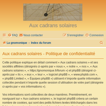
Aux cadrans solaires
FAQ
Nous contacter
S’enregistrer
Connexion
R
La gnomonique
Index du forum
e
Aux cadrans solaires - Politique de confidentialité
c
h
Cette politique explique en détail comment « Aux cadrans solaires » et ses
sociétés affiliées (désignés ci-après par « nous », « notre », « nos », « Aux
e
cadrans solaires », « https://gnomonique.fr/forum ») et phpBB (désigné ci-
r
après par « ils », « eux », « leur », « logiciel phpBB », « www.phpbb.com »,
« phpBB Limited », « Équipes phpBB ») utilisent n’importe quelle information
c
collectée pendant n’importe quelle session d’utilisation de votre part (désignée
h
ci-après par « vos informations »).
e
Vos informations sont collectées de deux manières. Premièrement, en
r
naviguant sur « Aux cadrans solaires », le logiciel phpBB créera un certain
nombre de cookies, qui sont des petits fichiers textes téléchargés dans les