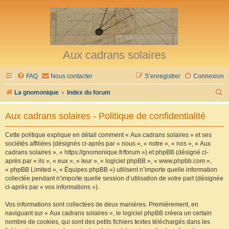
Aux cadrans solaires
FAQ
Nous contacter
S’enregistrer
Connexion
R
La gnomonique
Index du forum
e
Aux cadrans solaires - Politique de confidentialité
c
h
Cette politique explique en détail comment « Aux cadrans solaires » et ses
sociétés affiliées (désignés ci-après par « nous », « notre », « nos », « Aux
e
cadrans solaires », « https://gnomonique.fr/forum ») et phpBB (désigné ci-
r
après par « ils », « eux », « leur », « logiciel phpBB », « www.phpbb.com »,
« phpBB Limited », « Équipes phpBB ») utilisent n’importe quelle information
c
collectée pendant n’importe quelle session d’utilisation de votre part (désignée
h
ci-après par « vos informations »).
e
Vos informations sont collectées de deux manières. Premièrement, en
r
naviguant sur « Aux cadrans solaires », le logiciel phpBB créera un certain
nombre de cookies, qui sont des petits fichiers textes téléchargés dans les