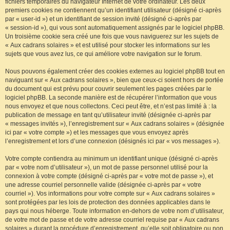
fichiers temporaires du navigateur Internet de votre ordinateur. Les deux
premiers cookies ne contiennent qu’un identifiant utilisateur (désigné ci-après
par « user-id ») et un identifiant de session invité (désigné ci-après par
« session-id »), qui vous sont automatiquement assignés par le logiciel phpBB.
Un troisième cookie sera créé une fois que vous naviguerez sur les sujets de
« Aux cadrans solaires » et est utilisé pour stocker les informations sur les
sujets que vous avez lus, ce qui améliore votre navigation sur le forum.
Nous pouvons également créer des cookies externes au logiciel phpBB tout en
naviguant sur « Aux cadrans solaires », bien que ceux-ci soient hors de portée
du document qui est prévu pour couvrir seulement les pages créées par le
logiciel phpBB. La seconde manière est de récupérer l’information que vous
nous envoyez et que nous collectons. Ceci peut être, et n’est pas limité à : la
publication de message en tant qu’utilisateur invité (désignée ci-après par
« messages invités »), l’enregistrement sur « Aux cadrans solaires » (désignée
ici par « votre compte ») et les messages que vous envoyez après
l’enregistrement et lors d’une connexion (désignés ici par « vos messages »).
Votre compte contiendra au minimum un identifiant unique (désigné ci-après
par « votre nom d’utilisateur »), un mot de passe personnel utilisé pour la
connexion à votre compte (désigné ci-après par « votre mot de passe »), et
une adresse courriel personnelle valide (désignée ci-après par « votre
courriel »). Vos informations pour votre compte sur « Aux cadrans solaires »
sont protégées par les lois de protection des données applicables dans le
pays qui nous héberge. Toute information en-dehors de votre nom d’utilisateur,
de votre mot de passe et de votre adresse courriel requise par « Aux cadrans
solaires » durant la procédure d’enregistrement, qu’elle soit obligatoire ou non,