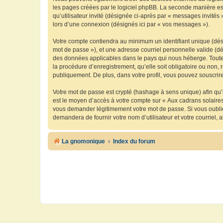
les pages créées par le logiciel phpBB. La seconde manière est 
qu’utilisateur invité (désignée ci-après par « messages invités
lors d’une connexion (désignés ici par « vos messages »).
Votre compte contiendra au minimum un identifiant unique (dési
mot de passe »), et une adresse courriel personnelle valide (dé
des données applicables dans le pays qui nous héberge. Toute i
la procédure d’enregistrement, qu’elle soit obligatoire ou non, 
publiquement. De plus, dans votre profil, vous pouvez souscrire
Votre mot de passe est crypté (hashage à sens unique) afin qu’i
est le moyen d’accès à votre compte sur « Aux cadrans solaire
vous demander légitimement votre mot de passe. Si vous oubliez
demandera de fournir votre nom d’utilisateur et votre courriel
La gnomonique
Index du forum