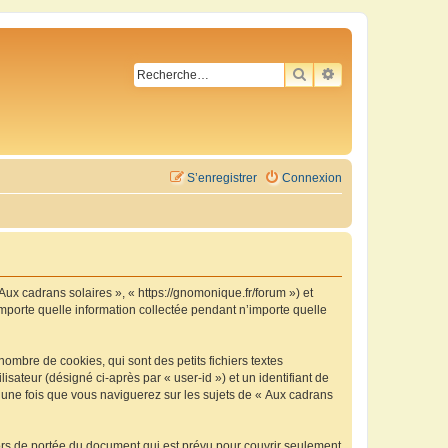
RECHERCHER
RECHERCHE AVA
S’enregistrer
Connexion
 Aux cadrans solaires », « https://gnomonique.fr/forum ») et
importe quelle information collectée pendant n’importe quelle
ombre de cookies, qui sont des petits fichiers textes
isateur (désigné ci-après par « user-id ») et un identifiant de
é une fois que vous naviguerez sur les sujets de « Aux cadrans
ors de portée du document qui est prévu pour couvrir seulement