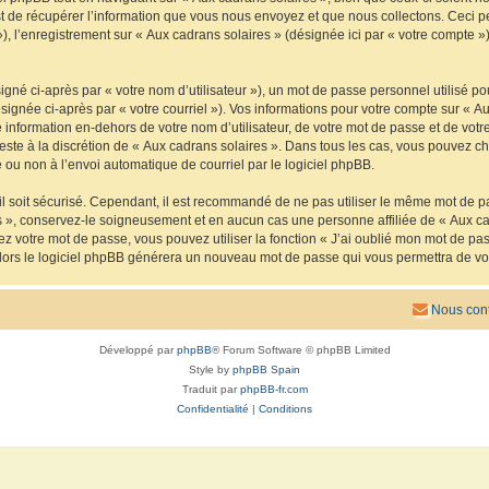
de récupérer l’information que vous nous envoyez et que nous collectons. Ceci peut 
 »), l’enregistrement sur « Aux cadrans solaires » (désignée ici par « votre compte
gné ci-après par « votre nom d’utilisateur »), un mot de passe personnel utilisé po
signée ci-après par « votre courriel »). Vos informations pour votre compte sur « Au
nformation en-dehors de votre nom d’utilisateur, de votre mot de passe et de votre
reste à la discrétion de « Aux cadrans solaires ». Dans tous les cas, vous pouvez ch
 ou non à l’envoi automatique de courriel par le logiciel phpBB.
l soit sécurisé. Cependant, il est recommandé de ne pas utiliser le même mot de pas
s », conservez-le soigneusement et en aucun cas une personne affiliée de « Aux ca
 votre mot de passe, vous pouvez utiliser la fonction « J’ai oublié mon mot de pa
, alors le logiciel phpBB générera un nouveau mot de passe qui vous permettra de v
Nous cont
Développé par
phpBB
® Forum Software © phpBB Limited
Style by
phpBB Spain
Traduit par
phpBB-fr.com
Confidentialité
|
Conditions