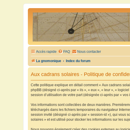
Accès rapide
FAQ
Nous contacter
La gnomonique
Index du forum
Aux cadrans solaires - Politique de confiden
Cette politique explique en détail comment « Aux cadrans solaire
phpBB (désigné ci-après par « ils », « eux », « leur », « logic
session d’utilisation de votre part (désignée ci-après par « vos 
Vos informations sont collectées de deux manières. Premièrement
téléchargés dans les fichiers temporaires du navigateur Internet
session invité (désigné ci-après par « session-id »), qui vous
solaires » et est utilisé pour stocker les informations sur les su
Nous pouvons également créer des cookies externes au logiciel