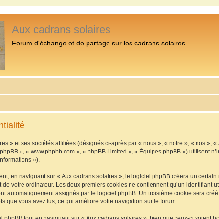
Aux cadrans solaires
Forum d'échange et de partage sur les cadrans solaires
tialité
s » et ses sociétés affiliées (désignés ci-après par « nous », « notre », « nos », «
iel phpBB », « www.phpbb.com », « phpBB Limited », « Équipes phpBB ») utilisent n’
informations »).
, en naviguant sur « Aux cadrans solaires », le logiciel phpBB créera un certain n
 de votre ordinateur. Les deux premiers cookies ne contiennent qu’un identifiant util
 sont automatiquement assignés par le logiciel phpBB. Un troisième cookie sera cré
jets que vous avez lus, ce qui améliore votre navigation sur le forum.
 phpBB tout en naviguant sur « Aux cadrans solaires », bien que ceux-ci soient h