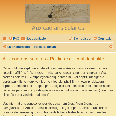
Aux cadrans solaires
FAQ
Nous contacter
S’enregistrer
Connexion
R
La gnomonique
Index du forum
e
Aux cadrans solaires - Politique de confidentialité
c
h
Cette politique explique en détail comment « Aux cadrans solaires » et ses
sociétés affiliées (désignés ci-après par « nous », « notre », « nos », « Aux
e
cadrans solaires », « https://gnomonique.fr/forum ») et phpBB (désigné ci-
r
après par « ils », « eux », « leur », « logiciel phpBB », « www.phpbb.com »,
« phpBB Limited », « Équipes phpBB ») utilisent n’importe quelle information
c
collectée pendant n’importe quelle session d’utilisation de votre part (désignée
h
ci-après par « vos informations »).
e
Vos informations sont collectées de deux manières. Premièrement, en
r
naviguant sur « Aux cadrans solaires », le logiciel phpBB créera un certain
nombre de cookies, qui sont des petits fichiers textes téléchargés dans les