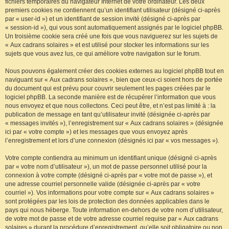
fichiers temporaires du navigateur Internet de votre ordinateur. Les deux
premiers cookies ne contiennent qu’un identifiant utilisateur (désigné ci-après
par « user-id ») et un identifiant de session invité (désigné ci-après par
« session-id »), qui vous sont automatiquement assignés par le logiciel phpBB.
Un troisième cookie sera créé une fois que vous naviguerez sur les sujets de
« Aux cadrans solaires » et est utilisé pour stocker les informations sur les
sujets que vous avez lus, ce qui améliore votre navigation sur le forum.
Nous pouvons également créer des cookies externes au logiciel phpBB tout en
naviguant sur « Aux cadrans solaires », bien que ceux-ci soient hors de portée
du document qui est prévu pour couvrir seulement les pages créées par le
logiciel phpBB. La seconde manière est de récupérer l’information que vous
nous envoyez et que nous collectons. Ceci peut être, et n’est pas limité à : la
publication de message en tant qu’utilisateur invité (désignée ci-après par
« messages invités »), l’enregistrement sur « Aux cadrans solaires » (désignée
ici par « votre compte ») et les messages que vous envoyez après
l’enregistrement et lors d’une connexion (désignés ici par « vos messages »).
Votre compte contiendra au minimum un identifiant unique (désigné ci-après
par « votre nom d’utilisateur »), un mot de passe personnel utilisé pour la
connexion à votre compte (désigné ci-après par « votre mot de passe »), et
une adresse courriel personnelle valide (désignée ci-après par « votre
courriel »). Vos informations pour votre compte sur « Aux cadrans solaires »
sont protégées par les lois de protection des données applicables dans le
pays qui nous héberge. Toute information en-dehors de votre nom d’utilisateur,
de votre mot de passe et de votre adresse courriel requise par « Aux cadrans
solaires » durant la procédure d’enregistrement, qu’elle soit obligatoire ou non,