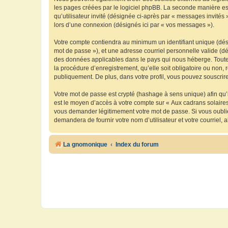
les pages créées par le logiciel phpBB. La seconde manière est 
qu’utilisateur invité (désignée ci-après par « messages invités
lors d’une connexion (désignés ici par « vos messages »).
Votre compte contiendra au minimum un identifiant unique (dési
mot de passe »), et une adresse courriel personnelle valide (dé
des données applicables dans le pays qui nous héberge. Toute i
la procédure d’enregistrement, qu’elle soit obligatoire ou non, 
publiquement. De plus, dans votre profil, vous pouvez souscrire
Votre mot de passe est crypté (hashage à sens unique) afin qu’i
est le moyen d’accès à votre compte sur « Aux cadrans solaire
vous demander légitimement votre mot de passe. Si vous oubliez
demandera de fournir votre nom d’utilisateur et votre courriel
La gnomonique
Index du forum