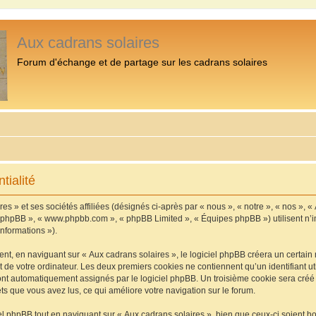
Aux cadrans solaires
Forum d'échange et de partage sur les cadrans solaires
tialité
s » et ses sociétés affiliées (désignés ci-après par « nous », « notre », « nos », «
iel phpBB », « www.phpbb.com », « phpBB Limited », « Équipes phpBB ») utilisent n’
informations »).
, en naviguant sur « Aux cadrans solaires », le logiciel phpBB créera un certain n
 de votre ordinateur. Les deux premiers cookies ne contiennent qu’un identifiant util
 sont automatiquement assignés par le logiciel phpBB. Un troisième cookie sera cré
jets que vous avez lus, ce qui améliore votre navigation sur le forum.
 phpBB tout en naviguant sur « Aux cadrans solaires », bien que ceux-ci soient h