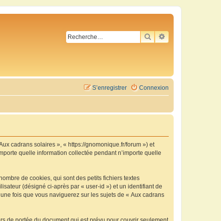
RECHERCHER
RECHERCHE AVA
S’enregistrer
Connexion
 Aux cadrans solaires », « https://gnomonique.fr/forum ») et
importe quelle information collectée pendant n’importe quelle
ombre de cookies, qui sont des petits fichiers textes
isateur (désigné ci-après par « user-id ») et un identifiant de
é une fois que vous naviguerez sur les sujets de « Aux cadrans
ors de portée du document qui est prévu pour couvrir seulement