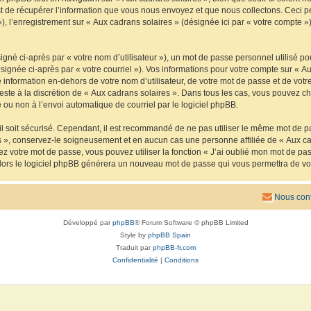
de récupérer l’information que vous nous envoyez et que nous collectons. Ceci peut 
 »), l’enregistrement sur « Aux cadrans solaires » (désignée ici par « votre compte
gné ci-après par « votre nom d’utilisateur »), un mot de passe personnel utilisé po
signée ci-après par « votre courriel »). Vos informations pour votre compte sur « Au
nformation en-dehors de votre nom d’utilisateur, de votre mot de passe et de votre
reste à la discrétion de « Aux cadrans solaires ». Dans tous les cas, vous pouvez ch
 ou non à l’envoi automatique de courriel par le logiciel phpBB.
l soit sécurisé. Cependant, il est recommandé de ne pas utiliser le même mot de pas
s », conservez-le soigneusement et en aucun cas une personne affiliée de « Aux ca
 votre mot de passe, vous pouvez utiliser la fonction « J’ai oublié mon mot de pa
, alors le logiciel phpBB générera un nouveau mot de passe qui vous permettra de v
Nous cont
Développé par
phpBB
® Forum Software © phpBB Limited
Style by
phpBB Spain
Traduit par
phpBB-fr.com
Confidentialité
|
Conditions