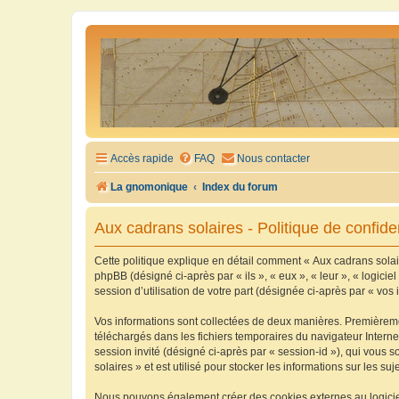
Accès rapide
FAQ
Nous contacter
La gnomonique
Index du forum
Aux cadrans solaires - Politique de confiden
Cette politique explique en détail comment « Aux cadrans solaire
phpBB (désigné ci-après par « ils », « eux », « leur », « logic
session d’utilisation de votre part (désignée ci-après par « vos 
Vos informations sont collectées de deux manières. Premièrement
téléchargés dans les fichiers temporaires du navigateur Internet
session invité (désigné ci-après par « session-id »), qui vous
solaires » et est utilisé pour stocker les informations sur les su
Nous pouvons également créer des cookies externes au logiciel