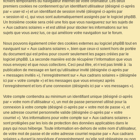
fichiers temporaires du navigateur Internet de votre ordinateur. Les deux
premiers cookies ne contiennent qu’un identifiant utilisateur (désigné ci-après
par « user-id ») et un identifiant de session invité (désigné ci-après par
« session-id »), qui vous sont automatiquement assignés par le logiciel phpBB.
Un troisième cookie sera créé une fois que vous naviguerez sur les sujets de
« Aux cadrans solaires » et est utilisé pour stocker les informations sur les
sujets que vous avez lus, ce qui améliore votre navigation sur le forum.
Nous pouvons également créer des cookies externes au logiciel phpBB tout en
naviguant sur « Aux cadrans solaires », bien que ceux-ci soient hors de portée
du document qui est prévu pour couvrir seulement les pages créées par le
logiciel phpBB. La seconde manière est de récupérer l’information que vous
nous envoyez et que nous collectons. Ceci peut être, et n’est pas limité à : la
publication de message en tant qu’utilisateur invité (désignée ci-après par
« messages invités »), l’enregistrement sur « Aux cadrans solaires » (désignée
ici par « votre compte ») et les messages que vous envoyez après
l’enregistrement et lors d’une connexion (désignés ici par « vos messages »).
Votre compte contiendra au minimum un identifiant unique (désigné ci-après
par « votre nom d’utilisateur »), un mot de passe personnel utilisé pour la
connexion à votre compte (désigné ci-après par « votre mot de passe »), et
une adresse courriel personnelle valide (désignée ci-après par « votre
courriel »). Vos informations pour votre compte sur « Aux cadrans solaires »
sont protégées par les lois de protection des données applicables dans le
pays qui nous héberge. Toute information en-dehors de votre nom d’utilisateur,
de votre mot de passe et de votre adresse courriel requise par « Aux cadrans
solaires » durant la procédure d’enregistrement, qu’elle soit obligatoire ou non,