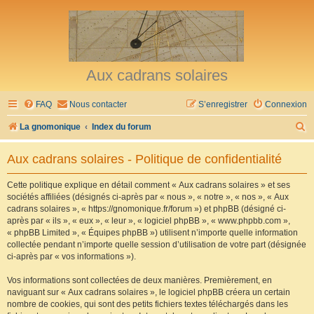
Aux cadrans solaires
FAQ
Nous contacter
S’enregistrer
Connexion
R
La gnomonique
Index du forum
e
Aux cadrans solaires - Politique de confidentialité
c
h
Cette politique explique en détail comment « Aux cadrans solaires » et ses
sociétés affiliées (désignés ci-après par « nous », « notre », « nos », « Aux
e
cadrans solaires », « https://gnomonique.fr/forum ») et phpBB (désigné ci-
r
après par « ils », « eux », « leur », « logiciel phpBB », « www.phpbb.com »,
« phpBB Limited », « Équipes phpBB ») utilisent n’importe quelle information
c
collectée pendant n’importe quelle session d’utilisation de votre part (désignée
h
ci-après par « vos informations »).
e
Vos informations sont collectées de deux manières. Premièrement, en
r
naviguant sur « Aux cadrans solaires », le logiciel phpBB créera un certain
nombre de cookies, qui sont des petits fichiers textes téléchargés dans les