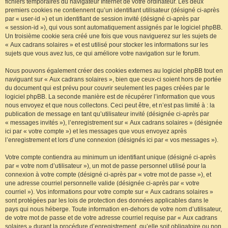
fichiers temporaires du navigateur Internet de votre ordinateur. Les deux
premiers cookies ne contiennent qu’un identifiant utilisateur (désigné ci-après
par « user-id ») et un identifiant de session invité (désigné ci-après par
« session-id »), qui vous sont automatiquement assignés par le logiciel phpBB.
Un troisième cookie sera créé une fois que vous naviguerez sur les sujets de
« Aux cadrans solaires » et est utilisé pour stocker les informations sur les
sujets que vous avez lus, ce qui améliore votre navigation sur le forum.
Nous pouvons également créer des cookies externes au logiciel phpBB tout en
naviguant sur « Aux cadrans solaires », bien que ceux-ci soient hors de portée
du document qui est prévu pour couvrir seulement les pages créées par le
logiciel phpBB. La seconde manière est de récupérer l’information que vous
nous envoyez et que nous collectons. Ceci peut être, et n’est pas limité à : la
publication de message en tant qu’utilisateur invité (désignée ci-après par
« messages invités »), l’enregistrement sur « Aux cadrans solaires » (désignée
ici par « votre compte ») et les messages que vous envoyez après
l’enregistrement et lors d’une connexion (désignés ici par « vos messages »).
Votre compte contiendra au minimum un identifiant unique (désigné ci-après
par « votre nom d’utilisateur »), un mot de passe personnel utilisé pour la
connexion à votre compte (désigné ci-après par « votre mot de passe »), et
une adresse courriel personnelle valide (désignée ci-après par « votre
courriel »). Vos informations pour votre compte sur « Aux cadrans solaires »
sont protégées par les lois de protection des données applicables dans le
pays qui nous héberge. Toute information en-dehors de votre nom d’utilisateur,
de votre mot de passe et de votre adresse courriel requise par « Aux cadrans
solaires » durant la procédure d’enregistrement, qu’elle soit obligatoire ou non,