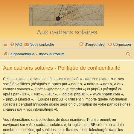
Aux cadrans solaires
FAQ
Nous contacter
S’enregistrer
Connexion
R
La gnomonique
Index du forum
e
Aux cadrans solaires - Politique de confidentialité
c
h
Cette politique explique en détail comment « Aux cadrans solaires » et ses
sociétés affiliées (désignés ci-après par « nous », « notre », « nos », « Aux
e
cadrans solaires », « https://gnomonique.fr/forum ») et phpBB (désigné ci-
r
après par « ils », « eux », « leur », « logiciel phpBB », « www.phpbb.com »,
« phpBB Limited », « Équipes phpBB ») utilisent n’importe quelle information
c
collectée pendant n’importe quelle session d’utilisation de votre part (désignée
h
ci-après par « vos informations »).
e
Vos informations sont collectées de deux manières. Premièrement, en
r
naviguant sur « Aux cadrans solaires », le logiciel phpBB créera un certain
nombre de cookies, qui sont des petits fichiers textes téléchargés dans les