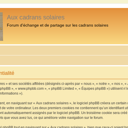
Aux cadrans solaires
Forum d'échange et de partage sur les cadrans solaires
tialité
s » et ses sociétés affiliées (désignés ci-après par « nous », « notre », « nos », «
iel phpBB », « www.phpbb.com », « phpBB Limited », « Équipes phpBB ») utilisent n’
informations »).
, en naviguant sur « Aux cadrans solaires », le logiciel phpBB créera un certain n
 de votre ordinateur. Les deux premiers cookies ne contiennent qu’un identifiant util
 sont automatiquement assignés par le logiciel phpBB. Un troisième cookie sera cré
jets que vous avez lus, ce qui améliore votre navigation sur le forum.
 phpBB tout en naviguant sur « Aux cadrans solaires », bien que ceux-ci soient h