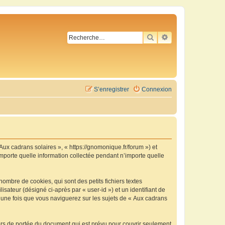
RECHERCHER
RECHERCHE AVA
S’enregistrer
Connexion
 Aux cadrans solaires », « https://gnomonique.fr/forum ») et
importe quelle information collectée pendant n’importe quelle
ombre de cookies, qui sont des petits fichiers textes
isateur (désigné ci-après par « user-id ») et un identifiant de
é une fois que vous naviguerez sur les sujets de « Aux cadrans
ors de portée du document qui est prévu pour couvrir seulement