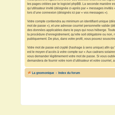
les pages créées par le logiciel phpBB. La seconde manière est 
qu’utilisateur invité (désignée ci-après par « messages invités
lors d’une connexion (désignés ici par « vos messages »).
Votre compte contiendra au minimum un identifiant unique (dési
mot de passe »), et une adresse courriel personnelle valide (dé
des données applicables dans le pays qui nous héberge. Toute i
la procédure d’enregistrement, qu’elle soit obligatoire ou non, 
publiquement. De plus, dans votre profil, vous pouvez souscrire
Votre mot de passe est crypté (hashage à sens unique) afin qu’i
est le moyen d’accès à votre compte sur « Aux cadrans solaire
vous demander légitimement votre mot de passe. Si vous oubliez
demandera de fournir votre nom d’utilisateur et votre courriel
La gnomonique
Index du forum