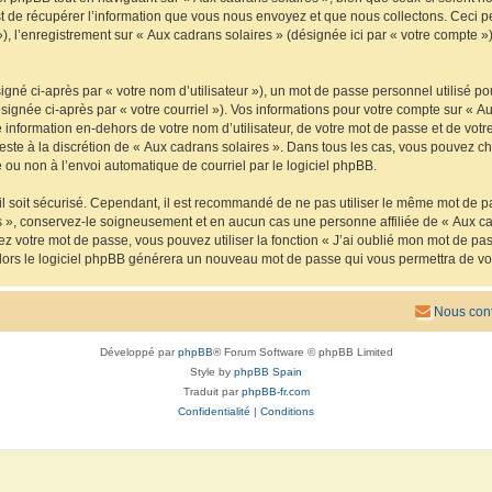
de récupérer l’information que vous nous envoyez et que nous collectons. Ceci peut 
 »), l’enregistrement sur « Aux cadrans solaires » (désignée ici par « votre compte
gné ci-après par « votre nom d’utilisateur »), un mot de passe personnel utilisé po
signée ci-après par « votre courriel »). Vos informations pour votre compte sur « Au
nformation en-dehors de votre nom d’utilisateur, de votre mot de passe et de votre
reste à la discrétion de « Aux cadrans solaires ». Dans tous les cas, vous pouvez ch
 ou non à l’envoi automatique de courriel par le logiciel phpBB.
l soit sécurisé. Cependant, il est recommandé de ne pas utiliser le même mot de pas
s », conservez-le soigneusement et en aucun cas une personne affiliée de « Aux ca
 votre mot de passe, vous pouvez utiliser la fonction « J’ai oublié mon mot de pa
, alors le logiciel phpBB générera un nouveau mot de passe qui vous permettra de v
Nous cont
Développé par
phpBB
® Forum Software © phpBB Limited
Style by
phpBB Spain
Traduit par
phpBB-fr.com
Confidentialité
|
Conditions