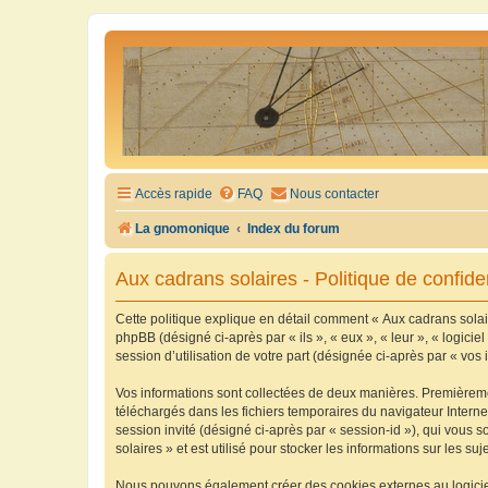
Accès rapide
FAQ
Nous contacter
La gnomonique
Index du forum
Aux cadrans solaires - Politique de confiden
Cette politique explique en détail comment « Aux cadrans solaire
phpBB (désigné ci-après par « ils », « eux », « leur », « logic
session d’utilisation de votre part (désignée ci-après par « vos 
Vos informations sont collectées de deux manières. Premièrement
téléchargés dans les fichiers temporaires du navigateur Internet
session invité (désigné ci-après par « session-id »), qui vous
solaires » et est utilisé pour stocker les informations sur les su
Nous pouvons également créer des cookies externes au logiciel