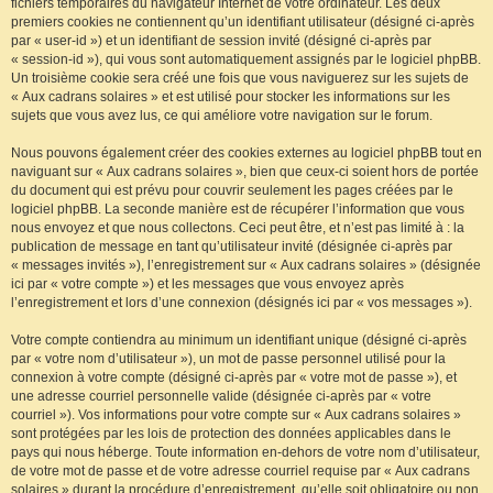
fichiers temporaires du navigateur Internet de votre ordinateur. Les deux
premiers cookies ne contiennent qu’un identifiant utilisateur (désigné ci-après
par « user-id ») et un identifiant de session invité (désigné ci-après par
« session-id »), qui vous sont automatiquement assignés par le logiciel phpBB.
Un troisième cookie sera créé une fois que vous naviguerez sur les sujets de
« Aux cadrans solaires » et est utilisé pour stocker les informations sur les
sujets que vous avez lus, ce qui améliore votre navigation sur le forum.
Nous pouvons également créer des cookies externes au logiciel phpBB tout en
naviguant sur « Aux cadrans solaires », bien que ceux-ci soient hors de portée
du document qui est prévu pour couvrir seulement les pages créées par le
logiciel phpBB. La seconde manière est de récupérer l’information que vous
nous envoyez et que nous collectons. Ceci peut être, et n’est pas limité à : la
publication de message en tant qu’utilisateur invité (désignée ci-après par
« messages invités »), l’enregistrement sur « Aux cadrans solaires » (désignée
ici par « votre compte ») et les messages que vous envoyez après
l’enregistrement et lors d’une connexion (désignés ici par « vos messages »).
Votre compte contiendra au minimum un identifiant unique (désigné ci-après
par « votre nom d’utilisateur »), un mot de passe personnel utilisé pour la
connexion à votre compte (désigné ci-après par « votre mot de passe »), et
une adresse courriel personnelle valide (désignée ci-après par « votre
courriel »). Vos informations pour votre compte sur « Aux cadrans solaires »
sont protégées par les lois de protection des données applicables dans le
pays qui nous héberge. Toute information en-dehors de votre nom d’utilisateur,
de votre mot de passe et de votre adresse courriel requise par « Aux cadrans
solaires » durant la procédure d’enregistrement, qu’elle soit obligatoire ou non,