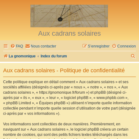
Aux cadrans solaires
FAQ
Nous contacter
S’enregistrer
Connexion
R
La gnomonique
Index du forum
e
Aux cadrans solaires - Politique de confidentialité
c
h
Cette politique explique en détail comment « Aux cadrans solaires » et ses
sociétés affiliées (désignés ci-après par « nous », « notre », « nos », « Aux
e
cadrans solaires », « https://gnomonique.fr/forum ») et phpBB (désigné ci-
r
après par « ils », « eux », « leur », « logiciel phpBB », « www.phpbb.com »,
« phpBB Limited », « Équipes phpBB ») utilisent n’importe quelle information
c
collectée pendant n’importe quelle session d’utilisation de votre part (désignée
h
ci-après par « vos informations »).
e
Vos informations sont collectées de deux manières. Premièrement, en
r
naviguant sur « Aux cadrans solaires », le logiciel phpBB créera un certain
nombre de cookies, qui sont des petits fichiers textes téléchargés dans les