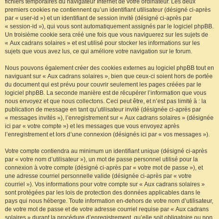
fichiers temporaires du navigateur Internet de votre ordinateur. Les deux
premiers cookies ne contiennent qu’un identifiant utilisateur (désigné ci-après
par « user-id ») et un identifiant de session invité (désigné ci-après par
« session-id »), qui vous sont automatiquement assignés par le logiciel phpBB.
Un troisième cookie sera créé une fois que vous naviguerez sur les sujets de
« Aux cadrans solaires » et est utilisé pour stocker les informations sur les
sujets que vous avez lus, ce qui améliore votre navigation sur le forum.
Nous pouvons également créer des cookies externes au logiciel phpBB tout en
naviguant sur « Aux cadrans solaires », bien que ceux-ci soient hors de portée
du document qui est prévu pour couvrir seulement les pages créées par le
logiciel phpBB. La seconde manière est de récupérer l’information que vous
nous envoyez et que nous collectons. Ceci peut être, et n’est pas limité à : la
publication de message en tant qu’utilisateur invité (désignée ci-après par
« messages invités »), l’enregistrement sur « Aux cadrans solaires » (désignée
ici par « votre compte ») et les messages que vous envoyez après
l’enregistrement et lors d’une connexion (désignés ici par « vos messages »).
Votre compte contiendra au minimum un identifiant unique (désigné ci-après
par « votre nom d’utilisateur »), un mot de passe personnel utilisé pour la
connexion à votre compte (désigné ci-après par « votre mot de passe »), et
une adresse courriel personnelle valide (désignée ci-après par « votre
courriel »). Vos informations pour votre compte sur « Aux cadrans solaires »
sont protégées par les lois de protection des données applicables dans le
pays qui nous héberge. Toute information en-dehors de votre nom d’utilisateur,
de votre mot de passe et de votre adresse courriel requise par « Aux cadrans
solaires » durant la procédure d’enregistrement, qu’elle soit obligatoire ou non,