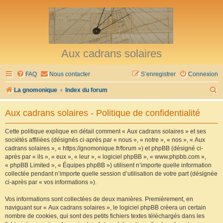
Aux cadrans solaires
FAQ
Nous contacter
S’enregistrer
Connexion
R
La gnomonique
Index du forum
e
Aux cadrans solaires - Politique de confidentialité
c
h
Cette politique explique en détail comment « Aux cadrans solaires » et ses
sociétés affiliées (désignés ci-après par « nous », « notre », « nos », « Aux
e
cadrans solaires », « https://gnomonique.fr/forum ») et phpBB (désigné ci-
r
après par « ils », « eux », « leur », « logiciel phpBB », « www.phpbb.com »,
« phpBB Limited », « Équipes phpBB ») utilisent n’importe quelle information
c
collectée pendant n’importe quelle session d’utilisation de votre part (désignée
h
ci-après par « vos informations »).
e
Vos informations sont collectées de deux manières. Premièrement, en
r
naviguant sur « Aux cadrans solaires », le logiciel phpBB créera un certain
nombre de cookies, qui sont des petits fichiers textes téléchargés dans les