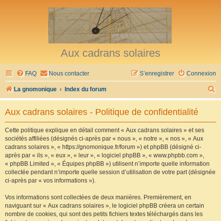
Aux cadrans solaires
FAQ
Nous contacter
S’enregistrer
Connexion
R
La gnomonique
Index du forum
e
Aux cadrans solaires - Politique de confidentialité
c
h
Cette politique explique en détail comment « Aux cadrans solaires » et ses
sociétés affiliées (désignés ci-après par « nous », « notre », « nos », « Aux
e
cadrans solaires », « https://gnomonique.fr/forum ») et phpBB (désigné ci-
r
après par « ils », « eux », « leur », « logiciel phpBB », « www.phpbb.com »,
« phpBB Limited », « Équipes phpBB ») utilisent n’importe quelle information
c
collectée pendant n’importe quelle session d’utilisation de votre part (désignée
h
ci-après par « vos informations »).
e
Vos informations sont collectées de deux manières. Premièrement, en
r
naviguant sur « Aux cadrans solaires », le logiciel phpBB créera un certain
nombre de cookies, qui sont des petits fichiers textes téléchargés dans les