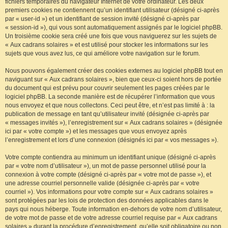
fichiers temporaires du navigateur Internet de votre ordinateur. Les deux
premiers cookies ne contiennent qu’un identifiant utilisateur (désigné ci-après
par « user-id ») et un identifiant de session invité (désigné ci-après par
« session-id »), qui vous sont automatiquement assignés par le logiciel phpBB.
Un troisième cookie sera créé une fois que vous naviguerez sur les sujets de
« Aux cadrans solaires » et est utilisé pour stocker les informations sur les
sujets que vous avez lus, ce qui améliore votre navigation sur le forum.
Nous pouvons également créer des cookies externes au logiciel phpBB tout en
naviguant sur « Aux cadrans solaires », bien que ceux-ci soient hors de portée
du document qui est prévu pour couvrir seulement les pages créées par le
logiciel phpBB. La seconde manière est de récupérer l’information que vous
nous envoyez et que nous collectons. Ceci peut être, et n’est pas limité à : la
publication de message en tant qu’utilisateur invité (désignée ci-après par
« messages invités »), l’enregistrement sur « Aux cadrans solaires » (désignée
ici par « votre compte ») et les messages que vous envoyez après
l’enregistrement et lors d’une connexion (désignés ici par « vos messages »).
Votre compte contiendra au minimum un identifiant unique (désigné ci-après
par « votre nom d’utilisateur »), un mot de passe personnel utilisé pour la
connexion à votre compte (désigné ci-après par « votre mot de passe »), et
une adresse courriel personnelle valide (désignée ci-après par « votre
courriel »). Vos informations pour votre compte sur « Aux cadrans solaires »
sont protégées par les lois de protection des données applicables dans le
pays qui nous héberge. Toute information en-dehors de votre nom d’utilisateur,
de votre mot de passe et de votre adresse courriel requise par « Aux cadrans
solaires » durant la procédure d’enregistrement, qu’elle soit obligatoire ou non,