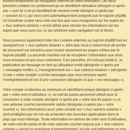
fichiers temporaires du navigateur Internet de votre ordinateur. Les deux
premiers cookies ne contiennent qu’un identifiant utilisateur (désigné ci-après
par « user-id ») et un identifiant de session invité (désigné ci-après par
« session-id »), qui vous sont automatiquement assignés par le logiciel phpBB.
Un troisième cookie sera créé une fois que vous naviguerez sur les sujets de
« Aux cadrans solaires » et est utilisé pour stocker les informations sur les
sujets que vous avez lus, ce qui améliore votre navigation sur le forum.
Nous pouvons également créer des cookies externes au logiciel phpBB tout en
naviguant sur « Aux cadrans solaires », bien que ceux-ci soient hors de portée
du document qui est prévu pour couvrir seulement les pages créées par le
logiciel phpBB. La seconde manière est de récupérer l’information que vous
nous envoyez et que nous collectons. Ceci peut être, et n’est pas limité à : la
publication de message en tant qu’utilisateur invité (désignée ci-après par
« messages invités »), l’enregistrement sur « Aux cadrans solaires » (désignée
ici par « votre compte ») et les messages que vous envoyez après
l’enregistrement et lors d’une connexion (désignés ici par « vos messages »).
Votre compte contiendra au minimum un identifiant unique (désigné ci-après
par « votre nom d’utilisateur »), un mot de passe personnel utilisé pour la
connexion à votre compte (désigné ci-après par « votre mot de passe »), et
une adresse courriel personnelle valide (désignée ci-après par « votre
courriel »). Vos informations pour votre compte sur « Aux cadrans solaires »
sont protégées par les lois de protection des données applicables dans le
pays qui nous héberge. Toute information en-dehors de votre nom d’utilisateur,
de votre mot de passe et de votre adresse courriel requise par « Aux cadrans
solaires » durant la procédure d’enregistrement, qu’elle soit obligatoire ou non,