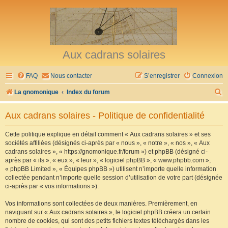
Aux cadrans solaires
FAQ
Nous contacter
S’enregistrer
Connexion
R
La gnomonique
Index du forum
e
Aux cadrans solaires - Politique de confidentialité
c
h
Cette politique explique en détail comment « Aux cadrans solaires » et ses
sociétés affiliées (désignés ci-après par « nous », « notre », « nos », « Aux
e
cadrans solaires », « https://gnomonique.fr/forum ») et phpBB (désigné ci-
r
après par « ils », « eux », « leur », « logiciel phpBB », « www.phpbb.com »,
« phpBB Limited », « Équipes phpBB ») utilisent n’importe quelle information
c
collectée pendant n’importe quelle session d’utilisation de votre part (désignée
h
ci-après par « vos informations »).
e
Vos informations sont collectées de deux manières. Premièrement, en
r
naviguant sur « Aux cadrans solaires », le logiciel phpBB créera un certain
nombre de cookies, qui sont des petits fichiers textes téléchargés dans les