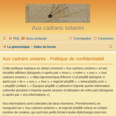
Aux cadrans solaires
FAQ
Nous contacter
S’enregistrer
Connexion
R
La gnomonique
Index du forum
e
Aux cadrans solaires - Politique de confidentialité
c
h
Cette politique explique en détail comment « Aux cadrans solaires » et ses
sociétés affiliées (désignés ci-après par « nous », « notre », « nos », « Aux
e
cadrans solaires », « https://gnomonique.fr/forum ») et phpBB (désigné ci-
r
après par « ils », « eux », « leur », « logiciel phpBB », « www.phpbb.com »,
« phpBB Limited », « Équipes phpBB ») utilisent n’importe quelle information
c
collectée pendant n’importe quelle session d’utilisation de votre part (désignée
h
ci-après par « vos informations »).
e
Vos informations sont collectées de deux manières. Premièrement, en
r
naviguant sur « Aux cadrans solaires », le logiciel phpBB créera un certain
nombre de cookies, qui sont des petits fichiers textes téléchargés dans les