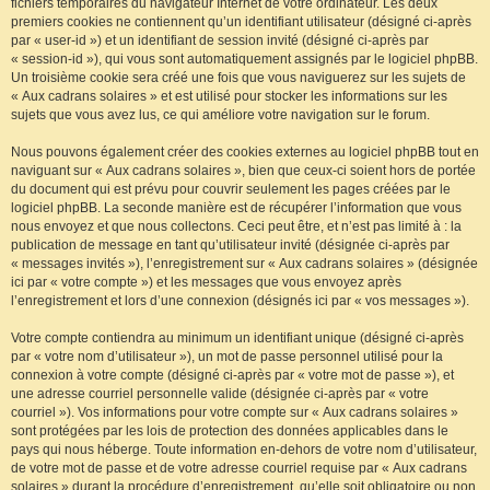
fichiers temporaires du navigateur Internet de votre ordinateur. Les deux
premiers cookies ne contiennent qu’un identifiant utilisateur (désigné ci-après
par « user-id ») et un identifiant de session invité (désigné ci-après par
« session-id »), qui vous sont automatiquement assignés par le logiciel phpBB.
Un troisième cookie sera créé une fois que vous naviguerez sur les sujets de
« Aux cadrans solaires » et est utilisé pour stocker les informations sur les
sujets que vous avez lus, ce qui améliore votre navigation sur le forum.
Nous pouvons également créer des cookies externes au logiciel phpBB tout en
naviguant sur « Aux cadrans solaires », bien que ceux-ci soient hors de portée
du document qui est prévu pour couvrir seulement les pages créées par le
logiciel phpBB. La seconde manière est de récupérer l’information que vous
nous envoyez et que nous collectons. Ceci peut être, et n’est pas limité à : la
publication de message en tant qu’utilisateur invité (désignée ci-après par
« messages invités »), l’enregistrement sur « Aux cadrans solaires » (désignée
ici par « votre compte ») et les messages que vous envoyez après
l’enregistrement et lors d’une connexion (désignés ici par « vos messages »).
Votre compte contiendra au minimum un identifiant unique (désigné ci-après
par « votre nom d’utilisateur »), un mot de passe personnel utilisé pour la
connexion à votre compte (désigné ci-après par « votre mot de passe »), et
une adresse courriel personnelle valide (désignée ci-après par « votre
courriel »). Vos informations pour votre compte sur « Aux cadrans solaires »
sont protégées par les lois de protection des données applicables dans le
pays qui nous héberge. Toute information en-dehors de votre nom d’utilisateur,
de votre mot de passe et de votre adresse courriel requise par « Aux cadrans
solaires » durant la procédure d’enregistrement, qu’elle soit obligatoire ou non,