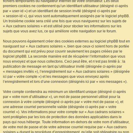
fichiers temporaires du navigateur Internet de votre ordinateur. Les deux
premiers cookies ne contiennent qu’un identifiant utilisateur (désigné ci-après
par « user-id ») et un identifiant de session invité (désigné ci-après par
« session-id »), qui vous sont automatiquement assignés par le logiciel phpBB.
Un troisième cookie sera créé une fois que vous naviguerez sur les sujets de
« Aux cadrans solaires » et est utilisé pour stocker les informations sur les
sujets que vous avez lus, ce qui améliore votre navigation sur le forum.
Nous pouvons également créer des cookies externes au logiciel phpBB tout en
naviguant sur « Aux cadrans solaires », bien que ceux-ci soient hors de portée
du document qui est prévu pour couvrir seulement les pages créées par le
logiciel phpBB. La seconde manière est de récupérer l’information que vous
nous envoyez et que nous collectons. Ceci peut être, et n’est pas limité à : la
publication de message en tant qu’utilisateur invité (désignée ci-après par
« messages invités »), l’enregistrement sur « Aux cadrans solaires » (désignée
ici par « votre compte ») et les messages que vous envoyez après
l’enregistrement et lors d’une connexion (désignés ici par « vos messages »).
Votre compte contiendra au minimum un identifiant unique (désigné ci-après
par « votre nom d’utilisateur »), un mot de passe personnel utilisé pour la
connexion à votre compte (désigné ci-après par « votre mot de passe »), et
une adresse courriel personnelle valide (désignée ci-après par « votre
courriel »). Vos informations pour votre compte sur « Aux cadrans solaires »
sont protégées par les lois de protection des données applicables dans le
pays qui nous héberge. Toute information en-dehors de votre nom d’utilisateur,
de votre mot de passe et de votre adresse courriel requise par « Aux cadrans
solaires » durant la procédure d’enregistrement, qu’elle soit obligatoire ou non,