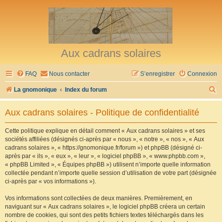
Aux cadrans solaires
FAQ
Nous contacter
S’enregistrer
Connexion
R
La gnomonique
Index du forum
e
Aux cadrans solaires - Politique de confidentialité
c
h
Cette politique explique en détail comment « Aux cadrans solaires » et ses
sociétés affiliées (désignés ci-après par « nous », « notre », « nos », « Aux
e
cadrans solaires », « https://gnomonique.fr/forum ») et phpBB (désigné ci-
r
après par « ils », « eux », « leur », « logiciel phpBB », « www.phpbb.com »,
« phpBB Limited », « Équipes phpBB ») utilisent n’importe quelle information
c
collectée pendant n’importe quelle session d’utilisation de votre part (désignée
h
ci-après par « vos informations »).
e
Vos informations sont collectées de deux manières. Premièrement, en
r
naviguant sur « Aux cadrans solaires », le logiciel phpBB créera un certain
nombre de cookies, qui sont des petits fichiers textes téléchargés dans les