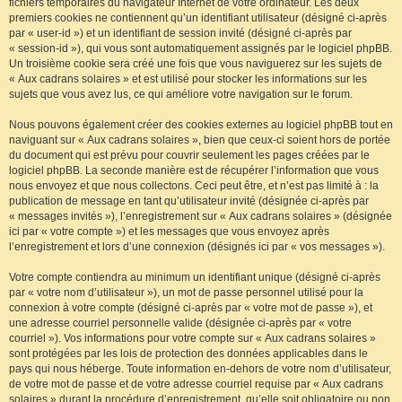
fichiers temporaires du navigateur Internet de votre ordinateur. Les deux
premiers cookies ne contiennent qu’un identifiant utilisateur (désigné ci-après
par « user-id ») et un identifiant de session invité (désigné ci-après par
« session-id »), qui vous sont automatiquement assignés par le logiciel phpBB.
Un troisième cookie sera créé une fois que vous naviguerez sur les sujets de
« Aux cadrans solaires » et est utilisé pour stocker les informations sur les
sujets que vous avez lus, ce qui améliore votre navigation sur le forum.
Nous pouvons également créer des cookies externes au logiciel phpBB tout en
naviguant sur « Aux cadrans solaires », bien que ceux-ci soient hors de portée
du document qui est prévu pour couvrir seulement les pages créées par le
logiciel phpBB. La seconde manière est de récupérer l’information que vous
nous envoyez et que nous collectons. Ceci peut être, et n’est pas limité à : la
publication de message en tant qu’utilisateur invité (désignée ci-après par
« messages invités »), l’enregistrement sur « Aux cadrans solaires » (désignée
ici par « votre compte ») et les messages que vous envoyez après
l’enregistrement et lors d’une connexion (désignés ici par « vos messages »).
Votre compte contiendra au minimum un identifiant unique (désigné ci-après
par « votre nom d’utilisateur »), un mot de passe personnel utilisé pour la
connexion à votre compte (désigné ci-après par « votre mot de passe »), et
une adresse courriel personnelle valide (désignée ci-après par « votre
courriel »). Vos informations pour votre compte sur « Aux cadrans solaires »
sont protégées par les lois de protection des données applicables dans le
pays qui nous héberge. Toute information en-dehors de votre nom d’utilisateur,
de votre mot de passe et de votre adresse courriel requise par « Aux cadrans
solaires » durant la procédure d’enregistrement, qu’elle soit obligatoire ou non,