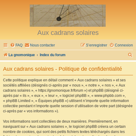
Aux cadrans solaires
FAQ
Nous contacter
S’enregistrer
Connexion
R
La gnomonique
Index du forum
e
Aux cadrans solaires - Politique de confidentialité
c
h
Cette politique explique en détail comment « Aux cadrans solaires » et ses
sociétés affiliées (désignés ci-après par « nous », « notre », « nos », « Aux
e
cadrans solaires », « https://gnomonique.fr/forum ») et phpBB (désigné ci-
r
après par « ils », « eux », « leur », « logiciel phpBB », « www.phpbb.com »,
« phpBB Limited », « Équipes phpBB ») utilisent n’importe quelle information
c
collectée pendant n’importe quelle session d’utilisation de votre part (désignée
h
ci-après par « vos informations »).
e
Vos informations sont collectées de deux manières. Premièrement, en
r
naviguant sur « Aux cadrans solaires », le logiciel phpBB créera un certain
nombre de cookies, qui sont des petits fichiers textes téléchargés dans les