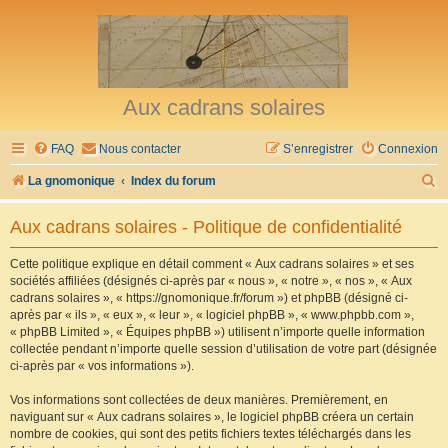
Aux cadrans solaires
FAQ
Nous contacter
S’enregistrer
Connexion
R
La gnomonique
Index du forum
e
Aux cadrans solaires - Politique de confidentialité
c
h
Cette politique explique en détail comment « Aux cadrans solaires » et ses
sociétés affiliées (désignés ci-après par « nous », « notre », « nos », « Aux
e
cadrans solaires », « https://gnomonique.fr/forum ») et phpBB (désigné ci-
r
après par « ils », « eux », « leur », « logiciel phpBB », « www.phpbb.com »,
« phpBB Limited », « Équipes phpBB ») utilisent n’importe quelle information
c
collectée pendant n’importe quelle session d’utilisation de votre part (désignée
h
ci-après par « vos informations »).
e
Vos informations sont collectées de deux manières. Premièrement, en
r
naviguant sur « Aux cadrans solaires », le logiciel phpBB créera un certain
nombre de cookies, qui sont des petits fichiers textes téléchargés dans les