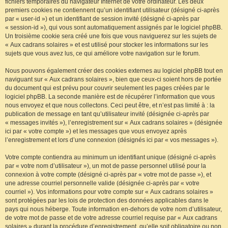
fichiers temporaires du navigateur Internet de votre ordinateur. Les deux
premiers cookies ne contiennent qu’un identifiant utilisateur (désigné ci-après
par « user-id ») et un identifiant de session invité (désigné ci-après par
« session-id »), qui vous sont automatiquement assignés par le logiciel phpBB.
Un troisième cookie sera créé une fois que vous naviguerez sur les sujets de
« Aux cadrans solaires » et est utilisé pour stocker les informations sur les
sujets que vous avez lus, ce qui améliore votre navigation sur le forum.
Nous pouvons également créer des cookies externes au logiciel phpBB tout en
naviguant sur « Aux cadrans solaires », bien que ceux-ci soient hors de portée
du document qui est prévu pour couvrir seulement les pages créées par le
logiciel phpBB. La seconde manière est de récupérer l’information que vous
nous envoyez et que nous collectons. Ceci peut être, et n’est pas limité à : la
publication de message en tant qu’utilisateur invité (désignée ci-après par
« messages invités »), l’enregistrement sur « Aux cadrans solaires » (désignée
ici par « votre compte ») et les messages que vous envoyez après
l’enregistrement et lors d’une connexion (désignés ici par « vos messages »).
Votre compte contiendra au minimum un identifiant unique (désigné ci-après
par « votre nom d’utilisateur »), un mot de passe personnel utilisé pour la
connexion à votre compte (désigné ci-après par « votre mot de passe »), et
une adresse courriel personnelle valide (désignée ci-après par « votre
courriel »). Vos informations pour votre compte sur « Aux cadrans solaires »
sont protégées par les lois de protection des données applicables dans le
pays qui nous héberge. Toute information en-dehors de votre nom d’utilisateur,
de votre mot de passe et de votre adresse courriel requise par « Aux cadrans
solaires » durant la procédure d’enregistrement, qu’elle soit obligatoire ou non,