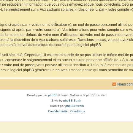
de récupérer l’information que vous nous envoyez et que nous collectons. Ceci peut 
 »), l’enregistrement sur « Aux cadrans solaires » (désignée ici par « votre compte
gné ci-après par « votre nom d’utilisateur »), un mot de passe personnel utilisé po
signée ci-après par « votre courriel »). Vos informations pour votre compte sur « Au
nformation en-dehors de votre nom d’utilisateur, de votre mot de passe et de votre
reste à la discrétion de « Aux cadrans solaires ». Dans tous les cas, vous pouvez ch
 ou non à l’envoi automatique de courriel par le logiciel phpBB.
l soit sécurisé. Cependant, il est recommandé de ne pas utiliser le même mot de pas
s », conservez-le soigneusement et en aucun cas une personne affiliée de « Aux ca
 votre mot de passe, vous pouvez utiliser la fonction « J’ai oublié mon mot de pa
, alors le logiciel phpBB générera un nouveau mot de passe qui vous permettra de v
Nous cont
Développé par
phpBB
® Forum Software © phpBB Limited
Style by
phpBB Spain
Traduit par
phpBB-fr.com
Confidentialité
|
Conditions