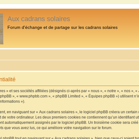
Aux cadrans solaires
Forum d'échange et de partage sur les cadrans solaires
tialité
s » et ses sociétés affiliées (désignés ci-après par « nous », « notre », « nos », «
iel phpBB », « www.phpbb.com », « phpBB Limited », « Équipes phpBB ») utilisent n’
informations »).
, en naviguant sur « Aux cadrans solaires », le logiciel phpBB créera un certain n
 de votre ordinateur. Les deux premiers cookies ne contiennent qu’un identifiant util
 sont automatiquement assignés par le logiciel phpBB. Un troisième cookie sera cré
jets que vous avez lus, ce qui améliore votre navigation sur le forum.
 phpBB tout en naviguant sur « Aux cadrans solaires », bien que ceux-ci soient h