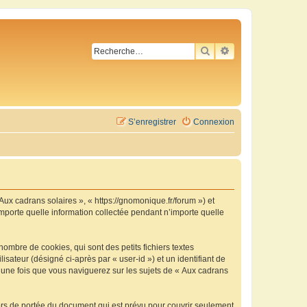
RECHERCHER
RECHERCHE AVA
S’enregistrer
Connexion
 Aux cadrans solaires », « https://gnomonique.fr/forum ») et
importe quelle information collectée pendant n’importe quelle
ombre de cookies, qui sont des petits fichiers textes
isateur (désigné ci-après par « user-id ») et un identifiant de
é une fois que vous naviguerez sur les sujets de « Aux cadrans
ors de portée du document qui est prévu pour couvrir seulement