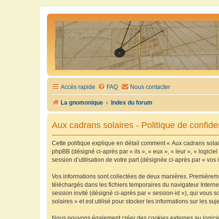
Accès rapide
FAQ
Nous contacter
La gnomonique
Index du forum
Aux cadrans solaires - Politique de confiden
Cette politique explique en détail comment « Aux cadrans solaire
phpBB (désigné ci-après par « ils », « eux », « leur », « logic
session d’utilisation de votre part (désignée ci-après par « vos 
Vos informations sont collectées de deux manières. Premièrement
téléchargés dans les fichiers temporaires du navigateur Internet
session invité (désigné ci-après par « session-id »), qui vous
solaires » et est utilisé pour stocker les informations sur les su
Nous pouvons également créer des cookies externes au logiciel