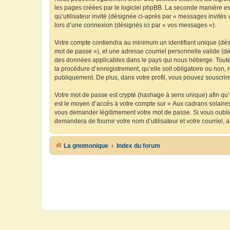
les pages créées par le logiciel phpBB. La seconde manière est 
qu’utilisateur invité (désignée ci-après par « messages invités
lors d’une connexion (désignés ici par « vos messages »).
Votre compte contiendra au minimum un identifiant unique (dési
mot de passe »), et une adresse courriel personnelle valide (dé
des données applicables dans le pays qui nous héberge. Toute i
la procédure d’enregistrement, qu’elle soit obligatoire ou non, 
publiquement. De plus, dans votre profil, vous pouvez souscrire
Votre mot de passe est crypté (hashage à sens unique) afin qu’i
est le moyen d’accès à votre compte sur « Aux cadrans solaire
vous demander légitimement votre mot de passe. Si vous oubliez
demandera de fournir votre nom d’utilisateur et votre courriel
La gnomonique
Index du forum