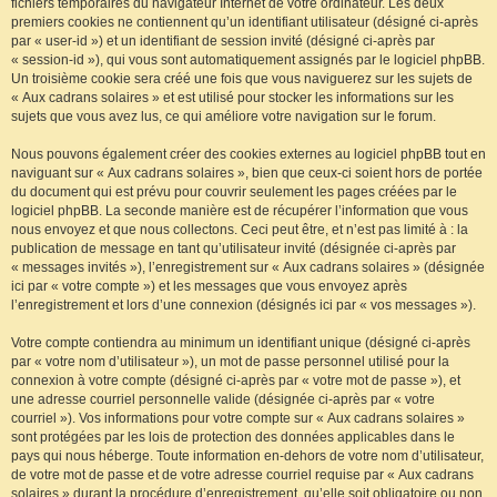
fichiers temporaires du navigateur Internet de votre ordinateur. Les deux
premiers cookies ne contiennent qu’un identifiant utilisateur (désigné ci-après
par « user-id ») et un identifiant de session invité (désigné ci-après par
« session-id »), qui vous sont automatiquement assignés par le logiciel phpBB.
Un troisième cookie sera créé une fois que vous naviguerez sur les sujets de
« Aux cadrans solaires » et est utilisé pour stocker les informations sur les
sujets que vous avez lus, ce qui améliore votre navigation sur le forum.
Nous pouvons également créer des cookies externes au logiciel phpBB tout en
naviguant sur « Aux cadrans solaires », bien que ceux-ci soient hors de portée
du document qui est prévu pour couvrir seulement les pages créées par le
logiciel phpBB. La seconde manière est de récupérer l’information que vous
nous envoyez et que nous collectons. Ceci peut être, et n’est pas limité à : la
publication de message en tant qu’utilisateur invité (désignée ci-après par
« messages invités »), l’enregistrement sur « Aux cadrans solaires » (désignée
ici par « votre compte ») et les messages que vous envoyez après
l’enregistrement et lors d’une connexion (désignés ici par « vos messages »).
Votre compte contiendra au minimum un identifiant unique (désigné ci-après
par « votre nom d’utilisateur »), un mot de passe personnel utilisé pour la
connexion à votre compte (désigné ci-après par « votre mot de passe »), et
une adresse courriel personnelle valide (désignée ci-après par « votre
courriel »). Vos informations pour votre compte sur « Aux cadrans solaires »
sont protégées par les lois de protection des données applicables dans le
pays qui nous héberge. Toute information en-dehors de votre nom d’utilisateur,
de votre mot de passe et de votre adresse courriel requise par « Aux cadrans
solaires » durant la procédure d’enregistrement, qu’elle soit obligatoire ou non,