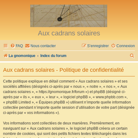
Aux cadrans solaires
FAQ
Nous contacter
S’enregistrer
Connexion
R
La gnomonique
Index du forum
e
Aux cadrans solaires - Politique de confidentialité
c
h
Cette politique explique en détail comment « Aux cadrans solaires » et ses
sociétés affiliées (désignés ci-après par « nous », « notre », « nos », « Aux
e
cadrans solaires », « https://gnomonique.fr/forum ») et phpBB (désigné ci-
r
après par « ils », « eux », « leur », « logiciel phpBB », « www.phpbb.com »,
« phpBB Limited », « Équipes phpBB ») utilisent n’importe quelle information
c
collectée pendant n’importe quelle session d’utilisation de votre part (désignée
h
ci-après par « vos informations »).
e
Vos informations sont collectées de deux manières. Premièrement, en
r
naviguant sur « Aux cadrans solaires », le logiciel phpBB créera un certain
nombre de cookies, qui sont des petits fichiers textes téléchargés dans les