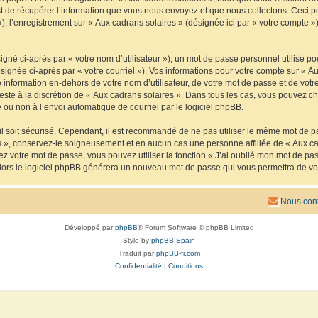
de récupérer l’information que vous nous envoyez et que nous collectons. Ceci peut 
 »), l’enregistrement sur « Aux cadrans solaires » (désignée ici par « votre compte
gné ci-après par « votre nom d’utilisateur »), un mot de passe personnel utilisé po
signée ci-après par « votre courriel »). Vos informations pour votre compte sur « Au
nformation en-dehors de votre nom d’utilisateur, de votre mot de passe et de votre
reste à la discrétion de « Aux cadrans solaires ». Dans tous les cas, vous pouvez ch
 ou non à l’envoi automatique de courriel par le logiciel phpBB.
l soit sécurisé. Cependant, il est recommandé de ne pas utiliser le même mot de pas
s », conservez-le soigneusement et en aucun cas une personne affiliée de « Aux ca
 votre mot de passe, vous pouvez utiliser la fonction « J’ai oublié mon mot de pa
, alors le logiciel phpBB générera un nouveau mot de passe qui vous permettra de v
Nous cont
Développé par
phpBB
® Forum Software © phpBB Limited
Style by
phpBB Spain
Traduit par
phpBB-fr.com
Confidentialité
|
Conditions