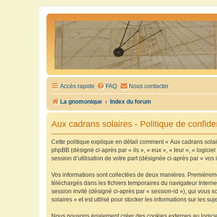
Accès rapide
FAQ
Nous contacter
La gnomonique
Index du forum
Aux cadrans solaires - Politique de confiden
Cette politique explique en détail comment « Aux cadrans solaire
phpBB (désigné ci-après par « ils », « eux », « leur », « logic
session d’utilisation de votre part (désignée ci-après par « vos 
Vos informations sont collectées de deux manières. Premièrement
téléchargés dans les fichiers temporaires du navigateur Internet
session invité (désigné ci-après par « session-id »), qui vous
solaires » et est utilisé pour stocker les informations sur les su
Nous pouvons également créer des cookies externes au logiciel