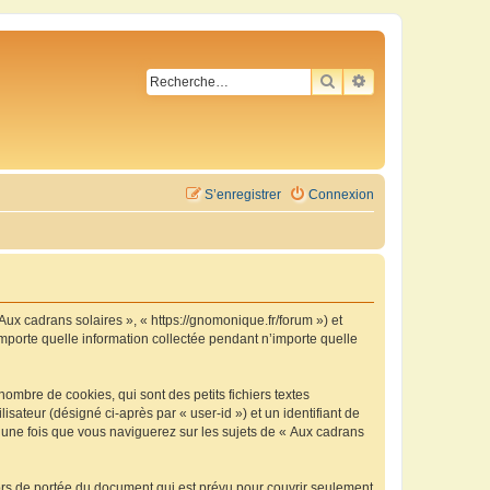
RECHERCHER
RECHERCHE AVA
S’enregistrer
Connexion
 Aux cadrans solaires », « https://gnomonique.fr/forum ») et
importe quelle information collectée pendant n’importe quelle
ombre de cookies, qui sont des petits fichiers textes
isateur (désigné ci-après par « user-id ») et un identifiant de
é une fois que vous naviguerez sur les sujets de « Aux cadrans
ors de portée du document qui est prévu pour couvrir seulement