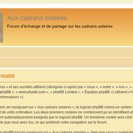
Aux cadrans solaires
Forum d'échange et de partage sur les cadrans solaires
tialité
s » et ses sociétés affiliées (désignés ci-après par « nous », « notre », « nos », «
iel phpBB », « www.phpbb.com », « phpBB Limited », « Équipes phpBB ») utilisent n’
informations »).
, en naviguant sur « Aux cadrans solaires », le logiciel phpBB créera un certain n
 de votre ordinateur. Les deux premiers cookies ne contiennent qu’un identifiant util
 sont automatiquement assignés par le logiciel phpBB. Un troisième cookie sera cré
jets que vous avez lus, ce qui améliore votre navigation sur le forum.
 phpBB tout en naviguant sur « Aux cadrans solaires », bien que ceux-ci soient h