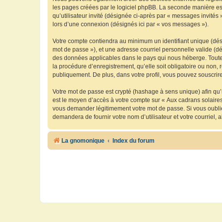
les pages créées par le logiciel phpBB. La seconde manière est 
qu’utilisateur invité (désignée ci-après par « messages invités
lors d’une connexion (désignés ici par « vos messages »).
Votre compte contiendra au minimum un identifiant unique (dési
mot de passe »), et une adresse courriel personnelle valide (dé
des données applicables dans le pays qui nous héberge. Toute i
la procédure d’enregistrement, qu’elle soit obligatoire ou non, 
publiquement. De plus, dans votre profil, vous pouvez souscrire
Votre mot de passe est crypté (hashage à sens unique) afin qu’i
est le moyen d’accès à votre compte sur « Aux cadrans solaire
vous demander légitimement votre mot de passe. Si vous oubliez
demandera de fournir votre nom d’utilisateur et votre courriel
La gnomonique
Index du forum