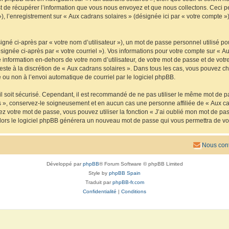
de récupérer l’information que vous nous envoyez et que nous collectons. Ceci peut 
 »), l’enregistrement sur « Aux cadrans solaires » (désignée ici par « votre compte
gné ci-après par « votre nom d’utilisateur »), un mot de passe personnel utilisé po
signée ci-après par « votre courriel »). Vos informations pour votre compte sur « Au
nformation en-dehors de votre nom d’utilisateur, de votre mot de passe et de votre
reste à la discrétion de « Aux cadrans solaires ». Dans tous les cas, vous pouvez ch
 ou non à l’envoi automatique de courriel par le logiciel phpBB.
l soit sécurisé. Cependant, il est recommandé de ne pas utiliser le même mot de pas
s », conservez-le soigneusement et en aucun cas une personne affiliée de « Aux ca
 votre mot de passe, vous pouvez utiliser la fonction « J’ai oublié mon mot de pa
, alors le logiciel phpBB générera un nouveau mot de passe qui vous permettra de v
Nous cont
Développé par
phpBB
® Forum Software © phpBB Limited
Style by
phpBB Spain
Traduit par
phpBB-fr.com
Confidentialité
|
Conditions