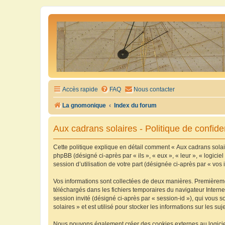
Accès rapide
FAQ
Nous contacter
La gnomonique
Index du forum
Aux cadrans solaires - Politique de confiden
Cette politique explique en détail comment « Aux cadrans solaire
phpBB (désigné ci-après par « ils », « eux », « leur », « logic
session d’utilisation de votre part (désignée ci-après par « vos 
Vos informations sont collectées de deux manières. Premièrement
téléchargés dans les fichiers temporaires du navigateur Internet
session invité (désigné ci-après par « session-id »), qui vous
solaires » et est utilisé pour stocker les informations sur les su
Nous pouvons également créer des cookies externes au logiciel