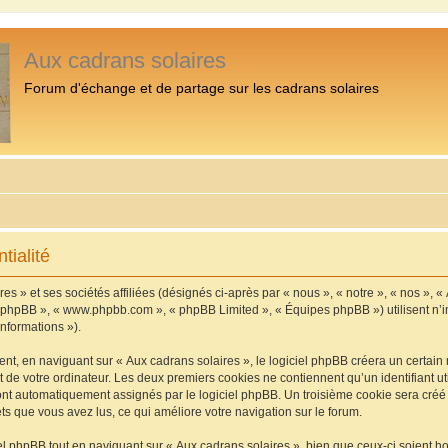
Aux cadrans solaires
Forum d'échange et de partage sur les cadrans solaires
tialité
s » et ses sociétés affiliées (désignés ci-après par « nous », « notre », « nos », «
iel phpBB », « www.phpbb.com », « phpBB Limited », « Équipes phpBB ») utilisent n’
informations »).
, en naviguant sur « Aux cadrans solaires », le logiciel phpBB créera un certain n
 de votre ordinateur. Les deux premiers cookies ne contiennent qu’un identifiant util
 sont automatiquement assignés par le logiciel phpBB. Un troisième cookie sera cré
jets que vous avez lus, ce qui améliore votre navigation sur le forum.
 phpBB tout en naviguant sur « Aux cadrans solaires », bien que ceux-ci soient h