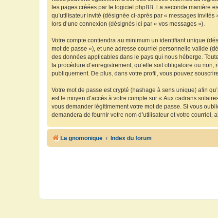
les pages créées par le logiciel phpBB. La seconde manière est 
qu’utilisateur invité (désignée ci-après par « messages invités
lors d’une connexion (désignés ici par « vos messages »).
Votre compte contiendra au minimum un identifiant unique (dési
mot de passe »), et une adresse courriel personnelle valide (dé
des données applicables dans le pays qui nous héberge. Toute i
la procédure d’enregistrement, qu’elle soit obligatoire ou non, 
publiquement. De plus, dans votre profil, vous pouvez souscrire
Votre mot de passe est crypté (hashage à sens unique) afin qu’i
est le moyen d’accès à votre compte sur « Aux cadrans solaire
vous demander légitimement votre mot de passe. Si vous oubliez
demandera de fournir votre nom d’utilisateur et votre courriel
La gnomonique
Index du forum