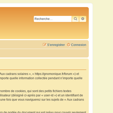
RECHERCHER
RECHERCHE AVA
S’enregistrer
Connexion
 Aux cadrans solaires », « https://gnomonique.fr/forum ») et
importe quelle information collectée pendant n’importe quelle
ombre de cookies, qui sont des petits fichiers textes
isateur (désigné ci-après par « user-id ») et un identifiant de
é une fois que vous naviguerez sur les sujets de « Aux cadrans
ors de portée du document qui est prévu pour couvrir seulement