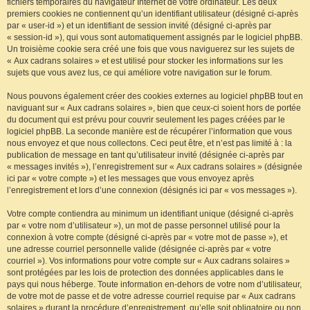
fichiers temporaires du navigateur Internet de votre ordinateur. Les deux
premiers cookies ne contiennent qu’un identifiant utilisateur (désigné ci-après
par « user-id ») et un identifiant de session invité (désigné ci-après par
« session-id »), qui vous sont automatiquement assignés par le logiciel phpBB.
Un troisième cookie sera créé une fois que vous naviguerez sur les sujets de
« Aux cadrans solaires » et est utilisé pour stocker les informations sur les
sujets que vous avez lus, ce qui améliore votre navigation sur le forum.
Nous pouvons également créer des cookies externes au logiciel phpBB tout en
naviguant sur « Aux cadrans solaires », bien que ceux-ci soient hors de portée
du document qui est prévu pour couvrir seulement les pages créées par le
logiciel phpBB. La seconde manière est de récupérer l’information que vous
nous envoyez et que nous collectons. Ceci peut être, et n’est pas limité à : la
publication de message en tant qu’utilisateur invité (désignée ci-après par
« messages invités »), l’enregistrement sur « Aux cadrans solaires » (désignée
ici par « votre compte ») et les messages que vous envoyez après
l’enregistrement et lors d’une connexion (désignés ici par « vos messages »).
Votre compte contiendra au minimum un identifiant unique (désigné ci-après
par « votre nom d’utilisateur »), un mot de passe personnel utilisé pour la
connexion à votre compte (désigné ci-après par « votre mot de passe »), et
une adresse courriel personnelle valide (désignée ci-après par « votre
courriel »). Vos informations pour votre compte sur « Aux cadrans solaires »
sont protégées par les lois de protection des données applicables dans le
pays qui nous héberge. Toute information en-dehors de votre nom d’utilisateur,
de votre mot de passe et de votre adresse courriel requise par « Aux cadrans
solaires » durant la procédure d’enregistrement, qu’elle soit obligatoire ou non,