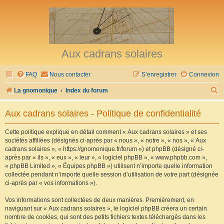
Aux cadrans solaires
FAQ
Nous contacter
S’enregistrer
Connexion
R
La gnomonique
Index du forum
e
Aux cadrans solaires - Politique de confidentialité
c
h
Cette politique explique en détail comment « Aux cadrans solaires » et ses
sociétés affiliées (désignés ci-après par « nous », « notre », « nos », « Aux
e
cadrans solaires », « https://gnomonique.fr/forum ») et phpBB (désigné ci-
r
après par « ils », « eux », « leur », « logiciel phpBB », « www.phpbb.com »,
« phpBB Limited », « Équipes phpBB ») utilisent n’importe quelle information
c
collectée pendant n’importe quelle session d’utilisation de votre part (désignée
h
ci-après par « vos informations »).
e
Vos informations sont collectées de deux manières. Premièrement, en
r
naviguant sur « Aux cadrans solaires », le logiciel phpBB créera un certain
nombre de cookies, qui sont des petits fichiers textes téléchargés dans les