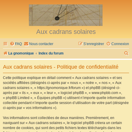
Aux cadrans solaires
FAQ
Nous contacter
S’enregistrer
Connexion
R
La gnomonique
Index du forum
e
Aux cadrans solaires - Politique de confidentialité
c
h
Cette politique explique en détail comment « Aux cadrans solaires » et ses
sociétés affiliées (désignés ci-après par « nous », « notre », « nos », « Aux
e
cadrans solaires », « https://gnomonique.fr/forum ») et phpBB (désigné ci-
r
après par « ils », « eux », « leur », « logiciel phpBB », « www.phpbb.com »,
« phpBB Limited », « Équipes phpBB ») utilisent n’importe quelle information
c
collectée pendant n’importe quelle session d’utilisation de votre part (désignée
h
ci-après par « vos informations »).
e
Vos informations sont collectées de deux manières. Premièrement, en
r
naviguant sur « Aux cadrans solaires », le logiciel phpBB créera un certain
nombre de cookies, qui sont des petits fichiers textes téléchargés dans les