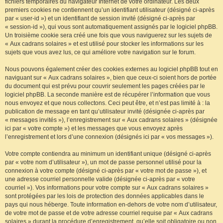
fichiers temporaires du navigateur Internet de votre ordinateur. Les deux
premiers cookies ne contiennent qu’un identifiant utilisateur (désigné ci-après
par « user-id ») et un identifiant de session invité (désigné ci-après par
« session-id »), qui vous sont automatiquement assignés par le logiciel phpBB.
Un troisième cookie sera créé une fois que vous naviguerez sur les sujets de
« Aux cadrans solaires » et est utilisé pour stocker les informations sur les
sujets que vous avez lus, ce qui améliore votre navigation sur le forum.
Nous pouvons également créer des cookies externes au logiciel phpBB tout en
naviguant sur « Aux cadrans solaires », bien que ceux-ci soient hors de portée
du document qui est prévu pour couvrir seulement les pages créées par le
logiciel phpBB. La seconde manière est de récupérer l’information que vous
nous envoyez et que nous collectons. Ceci peut être, et n’est pas limité à : la
publication de message en tant qu’utilisateur invité (désignée ci-après par
« messages invités »), l’enregistrement sur « Aux cadrans solaires » (désignée
ici par « votre compte ») et les messages que vous envoyez après
l’enregistrement et lors d’une connexion (désignés ici par « vos messages »).
Votre compte contiendra au minimum un identifiant unique (désigné ci-après
par « votre nom d’utilisateur »), un mot de passe personnel utilisé pour la
connexion à votre compte (désigné ci-après par « votre mot de passe »), et
une adresse courriel personnelle valide (désignée ci-après par « votre
courriel »). Vos informations pour votre compte sur « Aux cadrans solaires »
sont protégées par les lois de protection des données applicables dans le
pays qui nous héberge. Toute information en-dehors de votre nom d’utilisateur,
de votre mot de passe et de votre adresse courriel requise par « Aux cadrans
solaires » durant la procédure d’enregistrement, qu’elle soit obligatoire ou non,