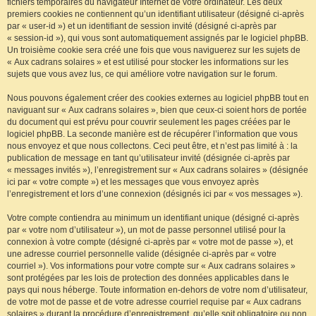
fichiers temporaires du navigateur Internet de votre ordinateur. Les deux
premiers cookies ne contiennent qu’un identifiant utilisateur (désigné ci-après
par « user-id ») et un identifiant de session invité (désigné ci-après par
« session-id »), qui vous sont automatiquement assignés par le logiciel phpBB.
Un troisième cookie sera créé une fois que vous naviguerez sur les sujets de
« Aux cadrans solaires » et est utilisé pour stocker les informations sur les
sujets que vous avez lus, ce qui améliore votre navigation sur le forum.
Nous pouvons également créer des cookies externes au logiciel phpBB tout en
naviguant sur « Aux cadrans solaires », bien que ceux-ci soient hors de portée
du document qui est prévu pour couvrir seulement les pages créées par le
logiciel phpBB. La seconde manière est de récupérer l’information que vous
nous envoyez et que nous collectons. Ceci peut être, et n’est pas limité à : la
publication de message en tant qu’utilisateur invité (désignée ci-après par
« messages invités »), l’enregistrement sur « Aux cadrans solaires » (désignée
ici par « votre compte ») et les messages que vous envoyez après
l’enregistrement et lors d’une connexion (désignés ici par « vos messages »).
Votre compte contiendra au minimum un identifiant unique (désigné ci-après
par « votre nom d’utilisateur »), un mot de passe personnel utilisé pour la
connexion à votre compte (désigné ci-après par « votre mot de passe »), et
une adresse courriel personnelle valide (désignée ci-après par « votre
courriel »). Vos informations pour votre compte sur « Aux cadrans solaires »
sont protégées par les lois de protection des données applicables dans le
pays qui nous héberge. Toute information en-dehors de votre nom d’utilisateur,
de votre mot de passe et de votre adresse courriel requise par « Aux cadrans
solaires » durant la procédure d’enregistrement, qu’elle soit obligatoire ou non,