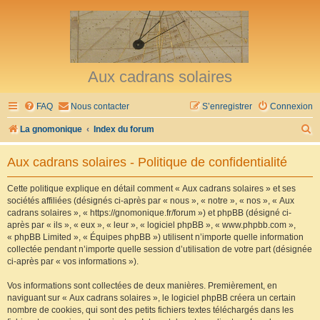
Aux cadrans solaires
FAQ
Nous contacter
S’enregistrer
Connexion
R
La gnomonique
Index du forum
e
Aux cadrans solaires - Politique de confidentialité
c
h
Cette politique explique en détail comment « Aux cadrans solaires » et ses
sociétés affiliées (désignés ci-après par « nous », « notre », « nos », « Aux
e
cadrans solaires », « https://gnomonique.fr/forum ») et phpBB (désigné ci-
r
après par « ils », « eux », « leur », « logiciel phpBB », « www.phpbb.com »,
« phpBB Limited », « Équipes phpBB ») utilisent n’importe quelle information
c
collectée pendant n’importe quelle session d’utilisation de votre part (désignée
h
ci-après par « vos informations »).
e
Vos informations sont collectées de deux manières. Premièrement, en
r
naviguant sur « Aux cadrans solaires », le logiciel phpBB créera un certain
nombre de cookies, qui sont des petits fichiers textes téléchargés dans les