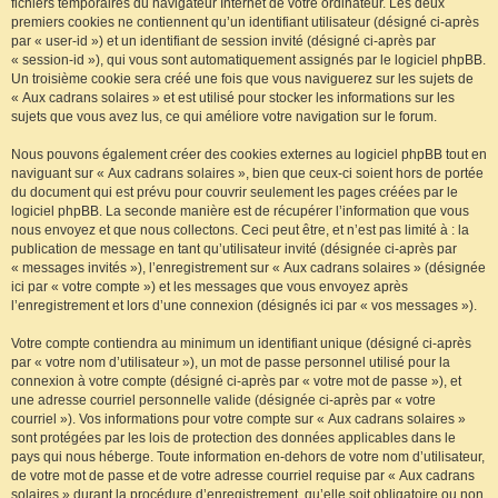
fichiers temporaires du navigateur Internet de votre ordinateur. Les deux
premiers cookies ne contiennent qu’un identifiant utilisateur (désigné ci-après
par « user-id ») et un identifiant de session invité (désigné ci-après par
« session-id »), qui vous sont automatiquement assignés par le logiciel phpBB.
Un troisième cookie sera créé une fois que vous naviguerez sur les sujets de
« Aux cadrans solaires » et est utilisé pour stocker les informations sur les
sujets que vous avez lus, ce qui améliore votre navigation sur le forum.
Nous pouvons également créer des cookies externes au logiciel phpBB tout en
naviguant sur « Aux cadrans solaires », bien que ceux-ci soient hors de portée
du document qui est prévu pour couvrir seulement les pages créées par le
logiciel phpBB. La seconde manière est de récupérer l’information que vous
nous envoyez et que nous collectons. Ceci peut être, et n’est pas limité à : la
publication de message en tant qu’utilisateur invité (désignée ci-après par
« messages invités »), l’enregistrement sur « Aux cadrans solaires » (désignée
ici par « votre compte ») et les messages que vous envoyez après
l’enregistrement et lors d’une connexion (désignés ici par « vos messages »).
Votre compte contiendra au minimum un identifiant unique (désigné ci-après
par « votre nom d’utilisateur »), un mot de passe personnel utilisé pour la
connexion à votre compte (désigné ci-après par « votre mot de passe »), et
une adresse courriel personnelle valide (désignée ci-après par « votre
courriel »). Vos informations pour votre compte sur « Aux cadrans solaires »
sont protégées par les lois de protection des données applicables dans le
pays qui nous héberge. Toute information en-dehors de votre nom d’utilisateur,
de votre mot de passe et de votre adresse courriel requise par « Aux cadrans
solaires » durant la procédure d’enregistrement, qu’elle soit obligatoire ou non,