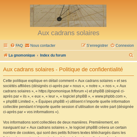
Aux cadrans solaires
FAQ
Nous contacter
S’enregistrer
Connexion
R
La gnomonique
Index du forum
e
Aux cadrans solaires - Politique de confidentialité
c
h
Cette politique explique en détail comment « Aux cadrans solaires » et ses
sociétés affiliées (désignés ci-après par « nous », « notre », « nos », « Aux
e
cadrans solaires », « https://gnomonique.fr/forum ») et phpBB (désigné ci-
r
après par « ils », « eux », « leur », « logiciel phpBB », « www.phpbb.com »,
« phpBB Limited », « Équipes phpBB ») utilisent n’importe quelle information
c
collectée pendant n’importe quelle session d’utilisation de votre part (désignée
h
ci-après par « vos informations »).
e
Vos informations sont collectées de deux manières. Premièrement, en
r
naviguant sur « Aux cadrans solaires », le logiciel phpBB créera un certain
nombre de cookies, qui sont des petits fichiers textes téléchargés dans les