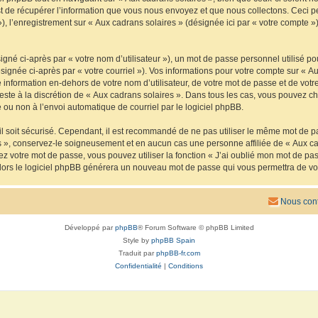
de récupérer l’information que vous nous envoyez et que nous collectons. Ceci peut 
 »), l’enregistrement sur « Aux cadrans solaires » (désignée ici par « votre compte
gné ci-après par « votre nom d’utilisateur »), un mot de passe personnel utilisé po
signée ci-après par « votre courriel »). Vos informations pour votre compte sur « Au
nformation en-dehors de votre nom d’utilisateur, de votre mot de passe et de votre
reste à la discrétion de « Aux cadrans solaires ». Dans tous les cas, vous pouvez ch
 ou non à l’envoi automatique de courriel par le logiciel phpBB.
l soit sécurisé. Cependant, il est recommandé de ne pas utiliser le même mot de pas
s », conservez-le soigneusement et en aucun cas une personne affiliée de « Aux ca
 votre mot de passe, vous pouvez utiliser la fonction « J’ai oublié mon mot de pa
, alors le logiciel phpBB générera un nouveau mot de passe qui vous permettra de v
Nous cont
Développé par
phpBB
® Forum Software © phpBB Limited
Style by
phpBB Spain
Traduit par
phpBB-fr.com
Confidentialité
|
Conditions