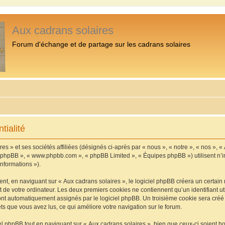
Aux cadrans solaires
Forum d'échange et de partage sur les cadrans solaires
tialité
s » et ses sociétés affiliées (désignés ci-après par « nous », « notre », « nos », «
iel phpBB », « www.phpbb.com », « phpBB Limited », « Équipes phpBB ») utilisent n’
informations »).
, en naviguant sur « Aux cadrans solaires », le logiciel phpBB créera un certain n
 de votre ordinateur. Les deux premiers cookies ne contiennent qu’un identifiant util
 sont automatiquement assignés par le logiciel phpBB. Un troisième cookie sera cré
jets que vous avez lus, ce qui améliore votre navigation sur le forum.
 phpBB tout en naviguant sur « Aux cadrans solaires », bien que ceux-ci soient h