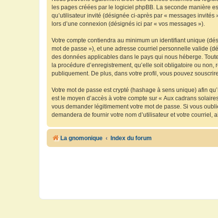
les pages créées par le logiciel phpBB. La seconde manière est 
qu’utilisateur invité (désignée ci-après par « messages invités
lors d’une connexion (désignés ici par « vos messages »).
Votre compte contiendra au minimum un identifiant unique (dési
mot de passe »), et une adresse courriel personnelle valide (dé
des données applicables dans le pays qui nous héberge. Toute i
la procédure d’enregistrement, qu’elle soit obligatoire ou non, 
publiquement. De plus, dans votre profil, vous pouvez souscrire
Votre mot de passe est crypté (hashage à sens unique) afin qu’i
est le moyen d’accès à votre compte sur « Aux cadrans solaire
vous demander légitimement votre mot de passe. Si vous oubliez
demandera de fournir votre nom d’utilisateur et votre courriel
La gnomonique
Index du forum