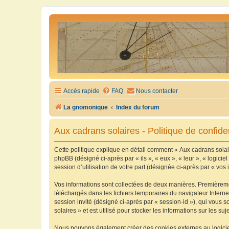
Accès rapide
FAQ
Nous contacter
La gnomonique
Index du forum
Aux cadrans solaires - Politique de confiden
Cette politique explique en détail comment « Aux cadrans solaire
phpBB (désigné ci-après par « ils », « eux », « leur », « logic
session d’utilisation de votre part (désignée ci-après par « vos 
Vos informations sont collectées de deux manières. Premièrement
téléchargés dans les fichiers temporaires du navigateur Internet
session invité (désigné ci-après par « session-id »), qui vous
solaires » et est utilisé pour stocker les informations sur les su
Nous pouvons également créer des cookies externes au logiciel