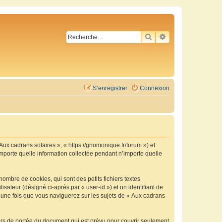
RECHERCHER
RECHERCHE AVA
S’enregistrer
Connexion
 Aux cadrans solaires », « https://gnomonique.fr/forum ») et
importe quelle information collectée pendant n’importe quelle
ombre de cookies, qui sont des petits fichiers textes
isateur (désigné ci-après par « user-id ») et un identifiant de
é une fois que vous naviguerez sur les sujets de « Aux cadrans
ors de portée du document qui est prévu pour couvrir seulement