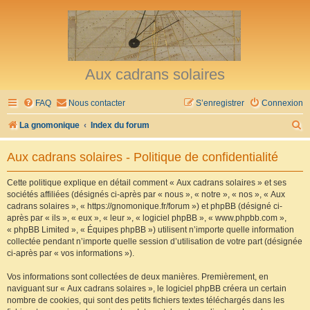
Aux cadrans solaires
FAQ
Nous contacter
S’enregistrer
Connexion
R
La gnomonique
Index du forum
e
Aux cadrans solaires - Politique de confidentialité
c
h
Cette politique explique en détail comment « Aux cadrans solaires » et ses
sociétés affiliées (désignés ci-après par « nous », « notre », « nos », « Aux
e
cadrans solaires », « https://gnomonique.fr/forum ») et phpBB (désigné ci-
r
après par « ils », « eux », « leur », « logiciel phpBB », « www.phpbb.com »,
« phpBB Limited », « Équipes phpBB ») utilisent n’importe quelle information
c
collectée pendant n’importe quelle session d’utilisation de votre part (désignée
h
ci-après par « vos informations »).
e
Vos informations sont collectées de deux manières. Premièrement, en
r
naviguant sur « Aux cadrans solaires », le logiciel phpBB créera un certain
nombre de cookies, qui sont des petits fichiers textes téléchargés dans les