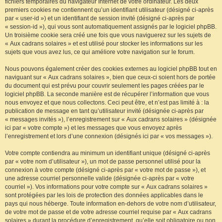
fichiers temporaires du navigateur Internet de votre ordinateur. Les deux
premiers cookies ne contiennent qu’un identifiant utilisateur (désigné ci-après
par « user-id ») et un identifiant de session invité (désigné ci-après par
« session-id »), qui vous sont automatiquement assignés par le logiciel phpBB.
Un troisième cookie sera créé une fois que vous naviguerez sur les sujets de
« Aux cadrans solaires » et est utilisé pour stocker les informations sur les
sujets que vous avez lus, ce qui améliore votre navigation sur le forum.
Nous pouvons également créer des cookies externes au logiciel phpBB tout en
naviguant sur « Aux cadrans solaires », bien que ceux-ci soient hors de portée
du document qui est prévu pour couvrir seulement les pages créées par le
logiciel phpBB. La seconde manière est de récupérer l’information que vous
nous envoyez et que nous collectons. Ceci peut être, et n’est pas limité à : la
publication de message en tant qu’utilisateur invité (désignée ci-après par
« messages invités »), l’enregistrement sur « Aux cadrans solaires » (désignée
ici par « votre compte ») et les messages que vous envoyez après
l’enregistrement et lors d’une connexion (désignés ici par « vos messages »).
Votre compte contiendra au minimum un identifiant unique (désigné ci-après
par « votre nom d’utilisateur »), un mot de passe personnel utilisé pour la
connexion à votre compte (désigné ci-après par « votre mot de passe »), et
une adresse courriel personnelle valide (désignée ci-après par « votre
courriel »). Vos informations pour votre compte sur « Aux cadrans solaires »
sont protégées par les lois de protection des données applicables dans le
pays qui nous héberge. Toute information en-dehors de votre nom d’utilisateur,
de votre mot de passe et de votre adresse courriel requise par « Aux cadrans
solaires » durant la procédure d’enregistrement, qu’elle soit obligatoire ou non,