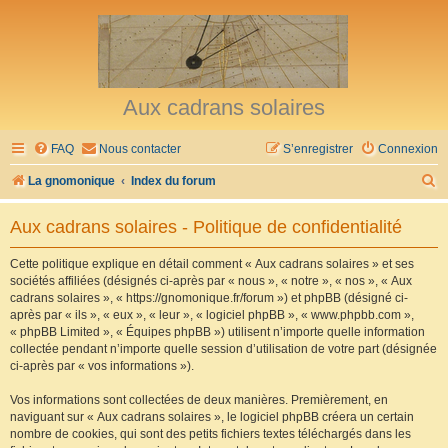
Aux cadrans solaires
FAQ
Nous contacter
S’enregistrer
Connexion
R
La gnomonique
Index du forum
e
Aux cadrans solaires - Politique de confidentialité
c
h
Cette politique explique en détail comment « Aux cadrans solaires » et ses
sociétés affiliées (désignés ci-après par « nous », « notre », « nos », « Aux
e
cadrans solaires », « https://gnomonique.fr/forum ») et phpBB (désigné ci-
r
après par « ils », « eux », « leur », « logiciel phpBB », « www.phpbb.com »,
« phpBB Limited », « Équipes phpBB ») utilisent n’importe quelle information
c
collectée pendant n’importe quelle session d’utilisation de votre part (désignée
h
ci-après par « vos informations »).
e
Vos informations sont collectées de deux manières. Premièrement, en
r
naviguant sur « Aux cadrans solaires », le logiciel phpBB créera un certain
nombre de cookies, qui sont des petits fichiers textes téléchargés dans les