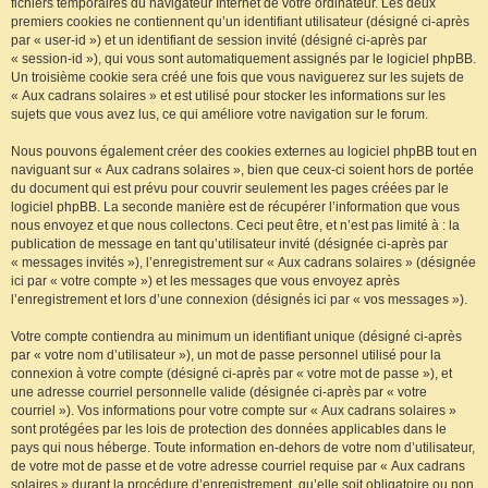
fichiers temporaires du navigateur Internet de votre ordinateur. Les deux
premiers cookies ne contiennent qu’un identifiant utilisateur (désigné ci-après
par « user-id ») et un identifiant de session invité (désigné ci-après par
« session-id »), qui vous sont automatiquement assignés par le logiciel phpBB.
Un troisième cookie sera créé une fois que vous naviguerez sur les sujets de
« Aux cadrans solaires » et est utilisé pour stocker les informations sur les
sujets que vous avez lus, ce qui améliore votre navigation sur le forum.
Nous pouvons également créer des cookies externes au logiciel phpBB tout en
naviguant sur « Aux cadrans solaires », bien que ceux-ci soient hors de portée
du document qui est prévu pour couvrir seulement les pages créées par le
logiciel phpBB. La seconde manière est de récupérer l’information que vous
nous envoyez et que nous collectons. Ceci peut être, et n’est pas limité à : la
publication de message en tant qu’utilisateur invité (désignée ci-après par
« messages invités »), l’enregistrement sur « Aux cadrans solaires » (désignée
ici par « votre compte ») et les messages que vous envoyez après
l’enregistrement et lors d’une connexion (désignés ici par « vos messages »).
Votre compte contiendra au minimum un identifiant unique (désigné ci-après
par « votre nom d’utilisateur »), un mot de passe personnel utilisé pour la
connexion à votre compte (désigné ci-après par « votre mot de passe »), et
une adresse courriel personnelle valide (désignée ci-après par « votre
courriel »). Vos informations pour votre compte sur « Aux cadrans solaires »
sont protégées par les lois de protection des données applicables dans le
pays qui nous héberge. Toute information en-dehors de votre nom d’utilisateur,
de votre mot de passe et de votre adresse courriel requise par « Aux cadrans
solaires » durant la procédure d’enregistrement, qu’elle soit obligatoire ou non,