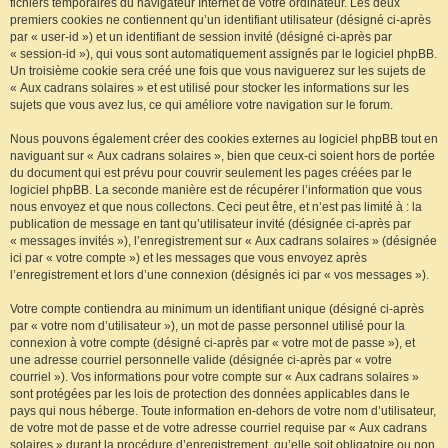
fichiers temporaires du navigateur Internet de votre ordinateur. Les deux
premiers cookies ne contiennent qu’un identifiant utilisateur (désigné ci-après
par « user-id ») et un identifiant de session invité (désigné ci-après par
« session-id »), qui vous sont automatiquement assignés par le logiciel phpBB.
Un troisième cookie sera créé une fois que vous naviguerez sur les sujets de
« Aux cadrans solaires » et est utilisé pour stocker les informations sur les
sujets que vous avez lus, ce qui améliore votre navigation sur le forum.
Nous pouvons également créer des cookies externes au logiciel phpBB tout en
naviguant sur « Aux cadrans solaires », bien que ceux-ci soient hors de portée
du document qui est prévu pour couvrir seulement les pages créées par le
logiciel phpBB. La seconde manière est de récupérer l’information que vous
nous envoyez et que nous collectons. Ceci peut être, et n’est pas limité à : la
publication de message en tant qu’utilisateur invité (désignée ci-après par
« messages invités »), l’enregistrement sur « Aux cadrans solaires » (désignée
ici par « votre compte ») et les messages que vous envoyez après
l’enregistrement et lors d’une connexion (désignés ici par « vos messages »).
Votre compte contiendra au minimum un identifiant unique (désigné ci-après
par « votre nom d’utilisateur »), un mot de passe personnel utilisé pour la
connexion à votre compte (désigné ci-après par « votre mot de passe »), et
une adresse courriel personnelle valide (désignée ci-après par « votre
courriel »). Vos informations pour votre compte sur « Aux cadrans solaires »
sont protégées par les lois de protection des données applicables dans le
pays qui nous héberge. Toute information en-dehors de votre nom d’utilisateur,
de votre mot de passe et de votre adresse courriel requise par « Aux cadrans
solaires » durant la procédure d’enregistrement, qu’elle soit obligatoire ou non,