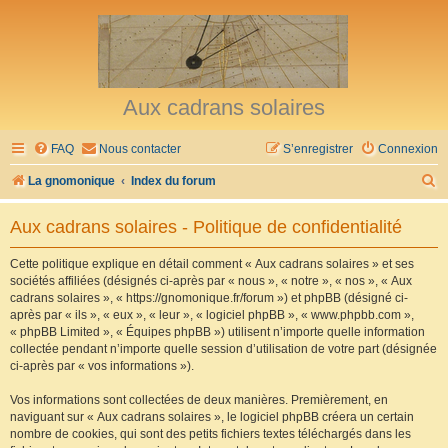
Aux cadrans solaires
FAQ
Nous contacter
S’enregistrer
Connexion
R
La gnomonique
Index du forum
e
Aux cadrans solaires - Politique de confidentialité
c
h
Cette politique explique en détail comment « Aux cadrans solaires » et ses
sociétés affiliées (désignés ci-après par « nous », « notre », « nos », « Aux
e
cadrans solaires », « https://gnomonique.fr/forum ») et phpBB (désigné ci-
r
après par « ils », « eux », « leur », « logiciel phpBB », « www.phpbb.com »,
« phpBB Limited », « Équipes phpBB ») utilisent n’importe quelle information
c
collectée pendant n’importe quelle session d’utilisation de votre part (désignée
h
ci-après par « vos informations »).
e
Vos informations sont collectées de deux manières. Premièrement, en
r
naviguant sur « Aux cadrans solaires », le logiciel phpBB créera un certain
nombre de cookies, qui sont des petits fichiers textes téléchargés dans les