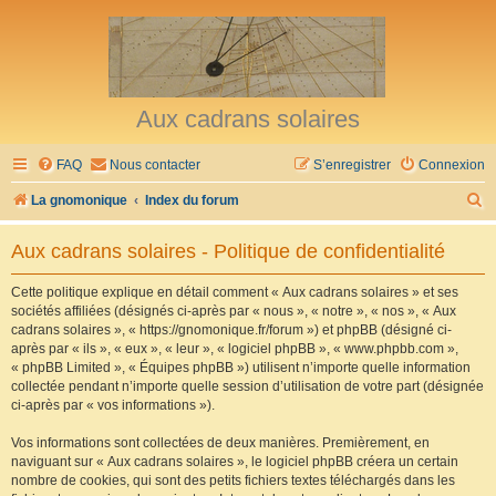
Aux cadrans solaires
FAQ
Nous contacter
S’enregistrer
Connexion
R
La gnomonique
Index du forum
e
Aux cadrans solaires - Politique de confidentialité
c
h
Cette politique explique en détail comment « Aux cadrans solaires » et ses
sociétés affiliées (désignés ci-après par « nous », « notre », « nos », « Aux
e
cadrans solaires », « https://gnomonique.fr/forum ») et phpBB (désigné ci-
r
après par « ils », « eux », « leur », « logiciel phpBB », « www.phpbb.com »,
« phpBB Limited », « Équipes phpBB ») utilisent n’importe quelle information
c
collectée pendant n’importe quelle session d’utilisation de votre part (désignée
h
ci-après par « vos informations »).
e
Vos informations sont collectées de deux manières. Premièrement, en
r
naviguant sur « Aux cadrans solaires », le logiciel phpBB créera un certain
nombre de cookies, qui sont des petits fichiers textes téléchargés dans les