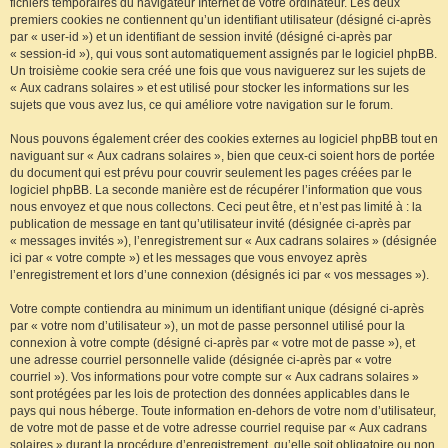
fichiers temporaires du navigateur Internet de votre ordinateur. Les deux
premiers cookies ne contiennent qu’un identifiant utilisateur (désigné ci-après
par « user-id ») et un identifiant de session invité (désigné ci-après par
« session-id »), qui vous sont automatiquement assignés par le logiciel phpBB.
Un troisième cookie sera créé une fois que vous naviguerez sur les sujets de
« Aux cadrans solaires » et est utilisé pour stocker les informations sur les
sujets que vous avez lus, ce qui améliore votre navigation sur le forum.
Nous pouvons également créer des cookies externes au logiciel phpBB tout en
naviguant sur « Aux cadrans solaires », bien que ceux-ci soient hors de portée
du document qui est prévu pour couvrir seulement les pages créées par le
logiciel phpBB. La seconde manière est de récupérer l’information que vous
nous envoyez et que nous collectons. Ceci peut être, et n’est pas limité à : la
publication de message en tant qu’utilisateur invité (désignée ci-après par
« messages invités »), l’enregistrement sur « Aux cadrans solaires » (désignée
ici par « votre compte ») et les messages que vous envoyez après
l’enregistrement et lors d’une connexion (désignés ici par « vos messages »).
Votre compte contiendra au minimum un identifiant unique (désigné ci-après
par « votre nom d’utilisateur »), un mot de passe personnel utilisé pour la
connexion à votre compte (désigné ci-après par « votre mot de passe »), et
une adresse courriel personnelle valide (désignée ci-après par « votre
courriel »). Vos informations pour votre compte sur « Aux cadrans solaires »
sont protégées par les lois de protection des données applicables dans le
pays qui nous héberge. Toute information en-dehors de votre nom d’utilisateur,
de votre mot de passe et de votre adresse courriel requise par « Aux cadrans
solaires » durant la procédure d’enregistrement, qu’elle soit obligatoire ou non,