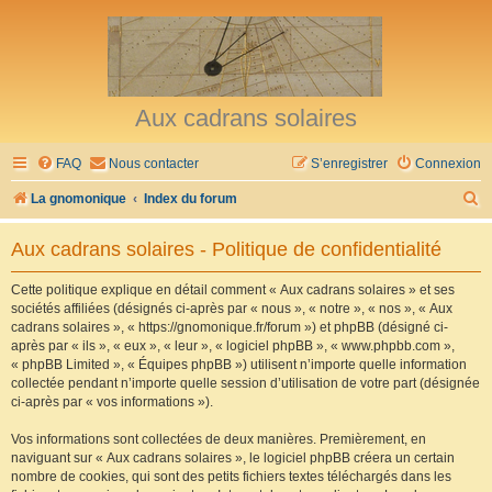
Aux cadrans solaires
FAQ
Nous contacter
S’enregistrer
Connexion
R
La gnomonique
Index du forum
e
Aux cadrans solaires - Politique de confidentialité
c
h
Cette politique explique en détail comment « Aux cadrans solaires » et ses
sociétés affiliées (désignés ci-après par « nous », « notre », « nos », « Aux
e
cadrans solaires », « https://gnomonique.fr/forum ») et phpBB (désigné ci-
r
après par « ils », « eux », « leur », « logiciel phpBB », « www.phpbb.com »,
« phpBB Limited », « Équipes phpBB ») utilisent n’importe quelle information
c
collectée pendant n’importe quelle session d’utilisation de votre part (désignée
h
ci-après par « vos informations »).
e
Vos informations sont collectées de deux manières. Premièrement, en
r
naviguant sur « Aux cadrans solaires », le logiciel phpBB créera un certain
nombre de cookies, qui sont des petits fichiers textes téléchargés dans les