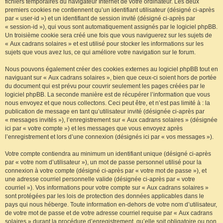
fichiers temporaires du navigateur Internet de votre ordinateur. Les deux
premiers cookies ne contiennent qu’un identifiant utilisateur (désigné ci-après
par « user-id ») et un identifiant de session invité (désigné ci-après par
« session-id »), qui vous sont automatiquement assignés par le logiciel phpBB.
Un troisième cookie sera créé une fois que vous naviguerez sur les sujets de
« Aux cadrans solaires » et est utilisé pour stocker les informations sur les
sujets que vous avez lus, ce qui améliore votre navigation sur le forum.
Nous pouvons également créer des cookies externes au logiciel phpBB tout en
naviguant sur « Aux cadrans solaires », bien que ceux-ci soient hors de portée
du document qui est prévu pour couvrir seulement les pages créées par le
logiciel phpBB. La seconde manière est de récupérer l’information que vous
nous envoyez et que nous collectons. Ceci peut être, et n’est pas limité à : la
publication de message en tant qu’utilisateur invité (désignée ci-après par
« messages invités »), l’enregistrement sur « Aux cadrans solaires » (désignée
ici par « votre compte ») et les messages que vous envoyez après
l’enregistrement et lors d’une connexion (désignés ici par « vos messages »).
Votre compte contiendra au minimum un identifiant unique (désigné ci-après
par « votre nom d’utilisateur »), un mot de passe personnel utilisé pour la
connexion à votre compte (désigné ci-après par « votre mot de passe »), et
une adresse courriel personnelle valide (désignée ci-après par « votre
courriel »). Vos informations pour votre compte sur « Aux cadrans solaires »
sont protégées par les lois de protection des données applicables dans le
pays qui nous héberge. Toute information en-dehors de votre nom d’utilisateur,
de votre mot de passe et de votre adresse courriel requise par « Aux cadrans
solaires » durant la procédure d’enregistrement, qu’elle soit obligatoire ou non,