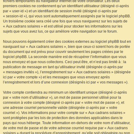
fichiers temporaires du navigateur Internet de votre ordinateur. Les deux
premiers cookies ne contiennent qu’un identifiant utilisateur (désigné ci-après
par « user-id ») et un identifiant de session invité (désigné ci-après par
« session-id »), qui vous sont automatiquement assignés par le logiciel phpBB.
Un troisième cookie sera créé une fois que vous naviguerez sur les sujets de
« Aux cadrans solaires » et est utilisé pour stocker les informations sur les
sujets que vous avez lus, ce qui améliore votre navigation sur le forum.
Nous pouvons également créer des cookies externes au logiciel phpBB tout en
naviguant sur « Aux cadrans solaires », bien que ceux-ci soient hors de portée
du document qui est prévu pour couvrir seulement les pages créées par le
logiciel phpBB. La seconde manière est de récupérer l’information que vous
nous envoyez et que nous collectons. Ceci peut être, et n’est pas limité à : la
publication de message en tant qu’utilisateur invité (désignée ci-après par
« messages invités »), l’enregistrement sur « Aux cadrans solaires » (désignée
ici par « votre compte ») et les messages que vous envoyez après
l’enregistrement et lors d’une connexion (désignés ici par « vos messages »).
Votre compte contiendra au minimum un identifiant unique (désigné ci-après
par « votre nom d’utilisateur »), un mot de passe personnel utilisé pour la
connexion à votre compte (désigné ci-après par « votre mot de passe »), et
une adresse courriel personnelle valide (désignée ci-après par « votre
courriel »). Vos informations pour votre compte sur « Aux cadrans solaires »
sont protégées par les lois de protection des données applicables dans le
pays qui nous héberge. Toute information en-dehors de votre nom d’utilisateur,
de votre mot de passe et de votre adresse courriel requise par « Aux cadrans
solaires » durant la procédure d’enregistrement, qu’elle soit obligatoire ou non,