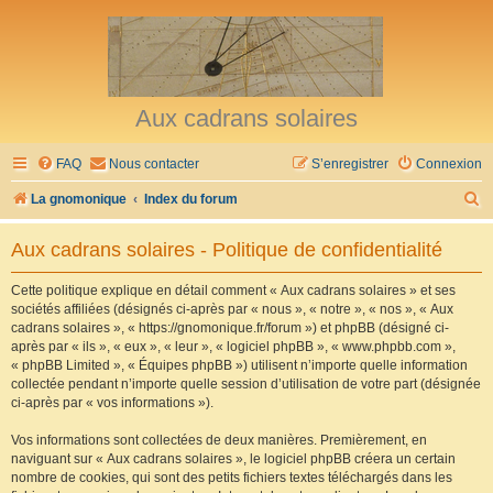
Aux cadrans solaires
FAQ
Nous contacter
S’enregistrer
Connexion
R
La gnomonique
Index du forum
e
Aux cadrans solaires - Politique de confidentialité
c
h
Cette politique explique en détail comment « Aux cadrans solaires » et ses
sociétés affiliées (désignés ci-après par « nous », « notre », « nos », « Aux
e
cadrans solaires », « https://gnomonique.fr/forum ») et phpBB (désigné ci-
r
après par « ils », « eux », « leur », « logiciel phpBB », « www.phpbb.com »,
« phpBB Limited », « Équipes phpBB ») utilisent n’importe quelle information
c
collectée pendant n’importe quelle session d’utilisation de votre part (désignée
h
ci-après par « vos informations »).
e
Vos informations sont collectées de deux manières. Premièrement, en
r
naviguant sur « Aux cadrans solaires », le logiciel phpBB créera un certain
nombre de cookies, qui sont des petits fichiers textes téléchargés dans les