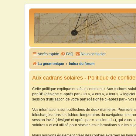
Accès rapide
FAQ
Nous contacter
La gnomonique
Index du forum
Aux cadrans solaires - Politique de confiden
Cette politique explique en détail comment « Aux cadrans solaire
phpBB (désigné ci-après par « ils », « eux », « leur », « logic
session d’utilisation de votre part (désignée ci-après par « vos 
Vos informations sont collectées de deux manières. Premièrement
téléchargés dans les fichiers temporaires du navigateur Internet
session invité (désigné ci-après par « session-id »), qui vous
solaires » et est utilisé pour stocker les informations sur les su
Nous pouvons également créer des cookies externes au logiciel