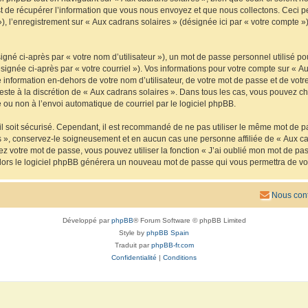
de récupérer l’information que vous nous envoyez et que nous collectons. Ceci peut 
 »), l’enregistrement sur « Aux cadrans solaires » (désignée ici par « votre compte
gné ci-après par « votre nom d’utilisateur »), un mot de passe personnel utilisé po
signée ci-après par « votre courriel »). Vos informations pour votre compte sur « Au
nformation en-dehors de votre nom d’utilisateur, de votre mot de passe et de votre
reste à la discrétion de « Aux cadrans solaires ». Dans tous les cas, vous pouvez ch
 ou non à l’envoi automatique de courriel par le logiciel phpBB.
l soit sécurisé. Cependant, il est recommandé de ne pas utiliser le même mot de pas
s », conservez-le soigneusement et en aucun cas une personne affiliée de « Aux ca
 votre mot de passe, vous pouvez utiliser la fonction « J’ai oublié mon mot de pa
, alors le logiciel phpBB générera un nouveau mot de passe qui vous permettra de v
Nous cont
Développé par
phpBB
® Forum Software © phpBB Limited
Style by
phpBB Spain
Traduit par
phpBB-fr.com
Confidentialité
|
Conditions