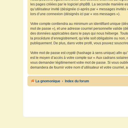
les pages créées par le logiciel phpBB. La seconde manière est 
qu’utilisateur invité (désignée ci-après par « messages invités
lors d’une connexion (désignés ici par « vos messages »).
Votre compte contiendra au minimum un identifiant unique (dési
mot de passe »), et une adresse courriel personnelle valide (dé
des données applicables dans le pays qui nous héberge. Toute i
la procédure d’enregistrement, qu’elle soit obligatoire ou non, 
publiquement. De plus, dans votre profil, vous pouvez souscrire
Votre mot de passe est crypté (hashage à sens unique) afin qu’i
est le moyen d’accès à votre compte sur « Aux cadrans solaire
vous demander légitimement votre mot de passe. Si vous oubliez
demandera de fournir votre nom d’utilisateur et votre courriel
La gnomonique
Index du forum