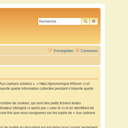
RECHERCHER
RECHERCHE AVA
S’enregistrer
Connexion
 Aux cadrans solaires », « https://gnomonique.fr/forum ») et
importe quelle information collectée pendant n’importe quelle
ombre de cookies, qui sont des petits fichiers textes
isateur (désigné ci-après par « user-id ») et un identifiant de
é une fois que vous naviguerez sur les sujets de « Aux cadrans
ors de portée du document qui est prévu pour couvrir seulement