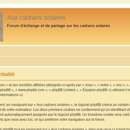
Aux cadrans solaires
Forum d'échange et de partage sur les cadrans solaires
tialité
s » et ses sociétés affiliées (désignés ci-après par « nous », « notre », « nos », «
iel phpBB », « www.phpbb.com », « phpBB Limited », « Équipes phpBB ») utilisent n’
informations »).
, en naviguant sur « Aux cadrans solaires », le logiciel phpBB créera un certain n
 de votre ordinateur. Les deux premiers cookies ne contiennent qu’un identifiant util
 sont automatiquement assignés par le logiciel phpBB. Un troisième cookie sera cré
jets que vous avez lus, ce qui améliore votre navigation sur le forum.
 phpBB tout en naviguant sur « Aux cadrans solaires », bien que ceux-ci soient h