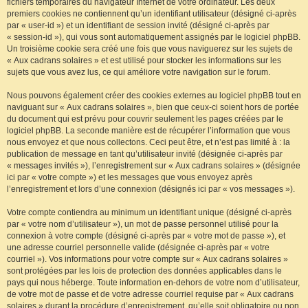
fichiers temporaires du navigateur Internet de votre ordinateur. Les deux
premiers cookies ne contiennent qu’un identifiant utilisateur (désigné ci-après
par « user-id ») et un identifiant de session invité (désigné ci-après par
« session-id »), qui vous sont automatiquement assignés par le logiciel phpBB.
Un troisième cookie sera créé une fois que vous naviguerez sur les sujets de
« Aux cadrans solaires » et est utilisé pour stocker les informations sur les
sujets que vous avez lus, ce qui améliore votre navigation sur le forum.
Nous pouvons également créer des cookies externes au logiciel phpBB tout en
naviguant sur « Aux cadrans solaires », bien que ceux-ci soient hors de portée
du document qui est prévu pour couvrir seulement les pages créées par le
logiciel phpBB. La seconde manière est de récupérer l’information que vous
nous envoyez et que nous collectons. Ceci peut être, et n’est pas limité à : la
publication de message en tant qu’utilisateur invité (désignée ci-après par
« messages invités »), l’enregistrement sur « Aux cadrans solaires » (désignée
ici par « votre compte ») et les messages que vous envoyez après
l’enregistrement et lors d’une connexion (désignés ici par « vos messages »).
Votre compte contiendra au minimum un identifiant unique (désigné ci-après
par « votre nom d’utilisateur »), un mot de passe personnel utilisé pour la
connexion à votre compte (désigné ci-après par « votre mot de passe »), et
une adresse courriel personnelle valide (désignée ci-après par « votre
courriel »). Vos informations pour votre compte sur « Aux cadrans solaires »
sont protégées par les lois de protection des données applicables dans le
pays qui nous héberge. Toute information en-dehors de votre nom d’utilisateur,
de votre mot de passe et de votre adresse courriel requise par « Aux cadrans
solaires » durant la procédure d’enregistrement, qu’elle soit obligatoire ou non,