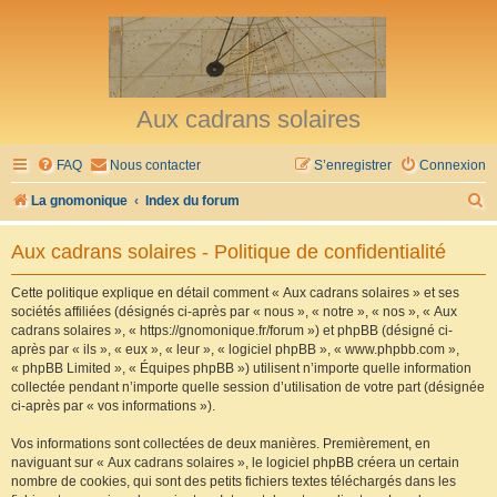
Aux cadrans solaires
FAQ
Nous contacter
S’enregistrer
Connexion
R
La gnomonique
Index du forum
e
Aux cadrans solaires - Politique de confidentialité
c
h
Cette politique explique en détail comment « Aux cadrans solaires » et ses
sociétés affiliées (désignés ci-après par « nous », « notre », « nos », « Aux
e
cadrans solaires », « https://gnomonique.fr/forum ») et phpBB (désigné ci-
r
après par « ils », « eux », « leur », « logiciel phpBB », « www.phpbb.com »,
« phpBB Limited », « Équipes phpBB ») utilisent n’importe quelle information
c
collectée pendant n’importe quelle session d’utilisation de votre part (désignée
h
ci-après par « vos informations »).
e
Vos informations sont collectées de deux manières. Premièrement, en
r
naviguant sur « Aux cadrans solaires », le logiciel phpBB créera un certain
nombre de cookies, qui sont des petits fichiers textes téléchargés dans les