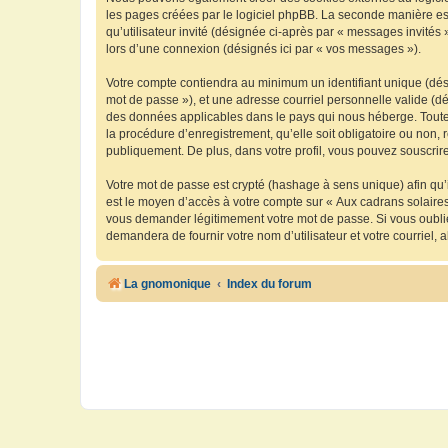
les pages créées par le logiciel phpBB. La seconde manière est 
qu’utilisateur invité (désignée ci-après par « messages invités
lors d’une connexion (désignés ici par « vos messages »).
Votre compte contiendra au minimum un identifiant unique (dési
mot de passe »), et une adresse courriel personnelle valide (dé
des données applicables dans le pays qui nous héberge. Toute i
la procédure d’enregistrement, qu’elle soit obligatoire ou non, 
publiquement. De plus, dans votre profil, vous pouvez souscrire
Votre mot de passe est crypté (hashage à sens unique) afin qu’i
est le moyen d’accès à votre compte sur « Aux cadrans solaire
vous demander légitimement votre mot de passe. Si vous oubliez
demandera de fournir votre nom d’utilisateur et votre courriel
La gnomonique
Index du forum