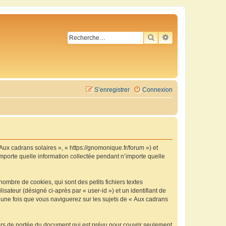
RECHERCHER
RECHERCHE AVA
S’enregistrer
Connexion
 Aux cadrans solaires », « https://gnomonique.fr/forum ») et
importe quelle information collectée pendant n’importe quelle
ombre de cookies, qui sont des petits fichiers textes
isateur (désigné ci-après par « user-id ») et un identifiant de
é une fois que vous naviguerez sur les sujets de « Aux cadrans
ors de portée du document qui est prévu pour couvrir seulement