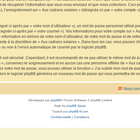
de récupérer l’information que vous nous envoyez et que nous collectons. Ceci peut 
 »), l’enregistrement sur « Aux cadrans solaires » (désignée ici par « votre compte
gné ci-après par « votre nom d’utilisateur »), un mot de passe personnel utilisé po
signée ci-après par « votre courriel »). Vos informations pour votre compte sur « Au
nformation en-dehors de votre nom d’utilisateur, de votre mot de passe et de votre
reste à la discrétion de « Aux cadrans solaires ». Dans tous les cas, vous pouvez ch
 ou non à l’envoi automatique de courriel par le logiciel phpBB.
l soit sécurisé. Cependant, il est recommandé de ne pas utiliser le même mot de pas
s », conservez-le soigneusement et en aucun cas une personne affiliée de « Aux ca
 votre mot de passe, vous pouvez utiliser la fonction « J’ai oublié mon mot de pa
, alors le logiciel phpBB générera un nouveau mot de passe qui vous permettra de v
Nous cont
Développé par
phpBB
® Forum Software © phpBB Limited
Style by
phpBB Spain
Traduit par
phpBB-fr.com
Confidentialité
|
Conditions