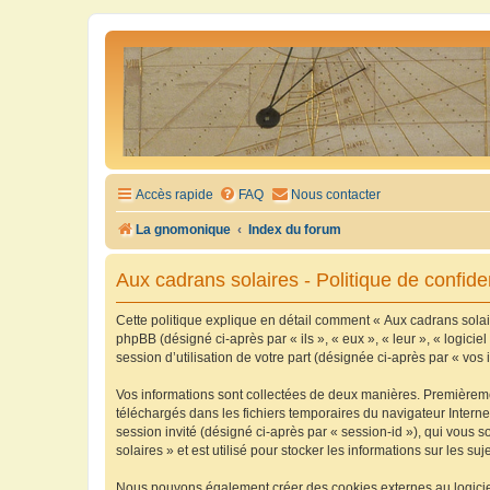
Accès rapide
FAQ
Nous contacter
La gnomonique
Index du forum
Aux cadrans solaires - Politique de confiden
Cette politique explique en détail comment « Aux cadrans solaire
phpBB (désigné ci-après par « ils », « eux », « leur », « logic
session d’utilisation de votre part (désignée ci-après par « vos 
Vos informations sont collectées de deux manières. Premièrement
téléchargés dans les fichiers temporaires du navigateur Internet
session invité (désigné ci-après par « session-id »), qui vous
solaires » et est utilisé pour stocker les informations sur les su
Nous pouvons également créer des cookies externes au logiciel