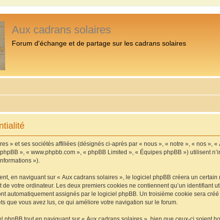
Aux cadrans solaires
Forum d'échange et de partage sur les cadrans solaires
tialité
s » et ses sociétés affiliées (désignés ci-après par « nous », « notre », « nos », «
iel phpBB », « www.phpbb.com », « phpBB Limited », « Équipes phpBB ») utilisent n’
informations »).
, en naviguant sur « Aux cadrans solaires », le logiciel phpBB créera un certain n
 de votre ordinateur. Les deux premiers cookies ne contiennent qu’un identifiant util
 sont automatiquement assignés par le logiciel phpBB. Un troisième cookie sera cré
jets que vous avez lus, ce qui améliore votre navigation sur le forum.
 phpBB tout en naviguant sur « Aux cadrans solaires », bien que ceux-ci soient h