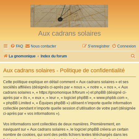
Aux cadrans solaires
FAQ
Nous contacter
S’enregistrer
Connexion
R
La gnomonique
Index du forum
e
Aux cadrans solaires - Politique de confidentialité
c
h
Cette politique explique en détail comment « Aux cadrans solaires » et ses
sociétés affiliées (désignés ci-après par « nous », « notre », « nos », « Aux
e
cadrans solaires », « https://gnomonique.fr/forum ») et phpBB (désigné ci-
r
après par « ils », « eux », « leur », « logiciel phpBB », « www.phpbb.com »,
« phpBB Limited », « Équipes phpBB ») utilisent n’importe quelle information
c
collectée pendant n’importe quelle session d’utilisation de votre part (désignée
h
ci-après par « vos informations »).
e
Vos informations sont collectées de deux manières. Premièrement, en
r
naviguant sur « Aux cadrans solaires », le logiciel phpBB créera un certain
nombre de cookies, qui sont des petits fichiers textes téléchargés dans les