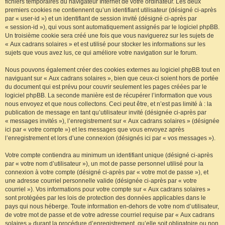
fichiers temporaires du navigateur Internet de votre ordinateur. Les deux
premiers cookies ne contiennent qu’un identifiant utilisateur (désigné ci-après
par « user-id ») et un identifiant de session invité (désigné ci-après par
« session-id »), qui vous sont automatiquement assignés par le logiciel phpBB.
Un troisième cookie sera créé une fois que vous naviguerez sur les sujets de
« Aux cadrans solaires » et est utilisé pour stocker les informations sur les
sujets que vous avez lus, ce qui améliore votre navigation sur le forum.
Nous pouvons également créer des cookies externes au logiciel phpBB tout en
naviguant sur « Aux cadrans solaires », bien que ceux-ci soient hors de portée
du document qui est prévu pour couvrir seulement les pages créées par le
logiciel phpBB. La seconde manière est de récupérer l’information que vous
nous envoyez et que nous collectons. Ceci peut être, et n’est pas limité à : la
publication de message en tant qu’utilisateur invité (désignée ci-après par
« messages invités »), l’enregistrement sur « Aux cadrans solaires » (désignée
ici par « votre compte ») et les messages que vous envoyez après
l’enregistrement et lors d’une connexion (désignés ici par « vos messages »).
Votre compte contiendra au minimum un identifiant unique (désigné ci-après
par « votre nom d’utilisateur »), un mot de passe personnel utilisé pour la
connexion à votre compte (désigné ci-après par « votre mot de passe »), et
une adresse courriel personnelle valide (désignée ci-après par « votre
courriel »). Vos informations pour votre compte sur « Aux cadrans solaires »
sont protégées par les lois de protection des données applicables dans le
pays qui nous héberge. Toute information en-dehors de votre nom d’utilisateur,
de votre mot de passe et de votre adresse courriel requise par « Aux cadrans
solaires » durant la procédure d’enregistrement, qu’elle soit obligatoire ou non,