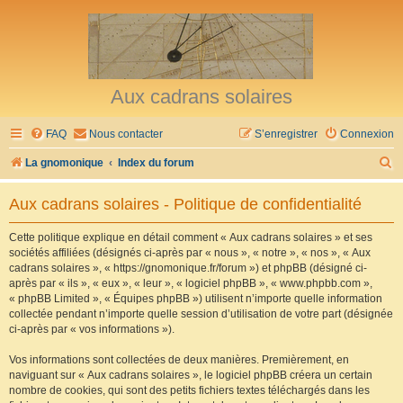
Aux cadrans solaires
FAQ
Nous contacter
S’enregistrer
Connexion
R
La gnomonique
Index du forum
e
Aux cadrans solaires - Politique de confidentialité
c
h
Cette politique explique en détail comment « Aux cadrans solaires » et ses
sociétés affiliées (désignés ci-après par « nous », « notre », « nos », « Aux
e
cadrans solaires », « https://gnomonique.fr/forum ») et phpBB (désigné ci-
r
après par « ils », « eux », « leur », « logiciel phpBB », « www.phpbb.com »,
« phpBB Limited », « Équipes phpBB ») utilisent n’importe quelle information
c
collectée pendant n’importe quelle session d’utilisation de votre part (désignée
h
ci-après par « vos informations »).
e
Vos informations sont collectées de deux manières. Premièrement, en
r
naviguant sur « Aux cadrans solaires », le logiciel phpBB créera un certain
nombre de cookies, qui sont des petits fichiers textes téléchargés dans les