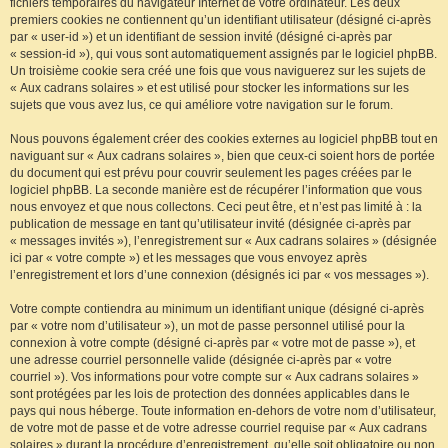
fichiers temporaires du navigateur Internet de votre ordinateur. Les deux
premiers cookies ne contiennent qu’un identifiant utilisateur (désigné ci-après
par « user-id ») et un identifiant de session invité (désigné ci-après par
« session-id »), qui vous sont automatiquement assignés par le logiciel phpBB.
Un troisième cookie sera créé une fois que vous naviguerez sur les sujets de
« Aux cadrans solaires » et est utilisé pour stocker les informations sur les
sujets que vous avez lus, ce qui améliore votre navigation sur le forum.
Nous pouvons également créer des cookies externes au logiciel phpBB tout en
naviguant sur « Aux cadrans solaires », bien que ceux-ci soient hors de portée
du document qui est prévu pour couvrir seulement les pages créées par le
logiciel phpBB. La seconde manière est de récupérer l’information que vous
nous envoyez et que nous collectons. Ceci peut être, et n’est pas limité à : la
publication de message en tant qu’utilisateur invité (désignée ci-après par
« messages invités »), l’enregistrement sur « Aux cadrans solaires » (désignée
ici par « votre compte ») et les messages que vous envoyez après
l’enregistrement et lors d’une connexion (désignés ici par « vos messages »).
Votre compte contiendra au minimum un identifiant unique (désigné ci-après
par « votre nom d’utilisateur »), un mot de passe personnel utilisé pour la
connexion à votre compte (désigné ci-après par « votre mot de passe »), et
une adresse courriel personnelle valide (désignée ci-après par « votre
courriel »). Vos informations pour votre compte sur « Aux cadrans solaires »
sont protégées par les lois de protection des données applicables dans le
pays qui nous héberge. Toute information en-dehors de votre nom d’utilisateur,
de votre mot de passe et de votre adresse courriel requise par « Aux cadrans
solaires » durant la procédure d’enregistrement, qu’elle soit obligatoire ou non,