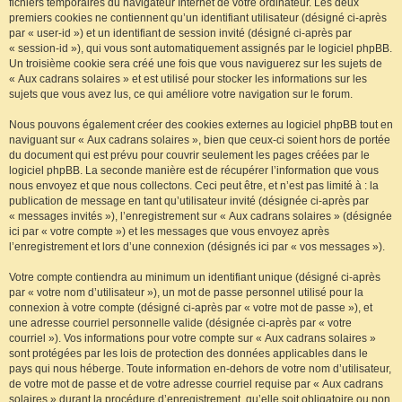
fichiers temporaires du navigateur Internet de votre ordinateur. Les deux
premiers cookies ne contiennent qu’un identifiant utilisateur (désigné ci-après
par « user-id ») et un identifiant de session invité (désigné ci-après par
« session-id »), qui vous sont automatiquement assignés par le logiciel phpBB.
Un troisième cookie sera créé une fois que vous naviguerez sur les sujets de
« Aux cadrans solaires » et est utilisé pour stocker les informations sur les
sujets que vous avez lus, ce qui améliore votre navigation sur le forum.
Nous pouvons également créer des cookies externes au logiciel phpBB tout en
naviguant sur « Aux cadrans solaires », bien que ceux-ci soient hors de portée
du document qui est prévu pour couvrir seulement les pages créées par le
logiciel phpBB. La seconde manière est de récupérer l’information que vous
nous envoyez et que nous collectons. Ceci peut être, et n’est pas limité à : la
publication de message en tant qu’utilisateur invité (désignée ci-après par
« messages invités »), l’enregistrement sur « Aux cadrans solaires » (désignée
ici par « votre compte ») et les messages que vous envoyez après
l’enregistrement et lors d’une connexion (désignés ici par « vos messages »).
Votre compte contiendra au minimum un identifiant unique (désigné ci-après
par « votre nom d’utilisateur »), un mot de passe personnel utilisé pour la
connexion à votre compte (désigné ci-après par « votre mot de passe »), et
une adresse courriel personnelle valide (désignée ci-après par « votre
courriel »). Vos informations pour votre compte sur « Aux cadrans solaires »
sont protégées par les lois de protection des données applicables dans le
pays qui nous héberge. Toute information en-dehors de votre nom d’utilisateur,
de votre mot de passe et de votre adresse courriel requise par « Aux cadrans
solaires » durant la procédure d’enregistrement, qu’elle soit obligatoire ou non,