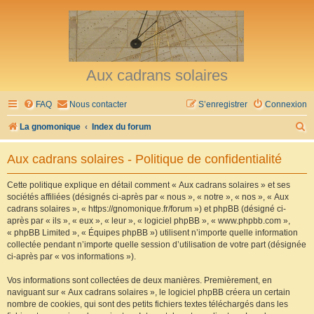
Aux cadrans solaires
FAQ
Nous contacter
S’enregistrer
Connexion
R
La gnomonique
Index du forum
e
Aux cadrans solaires - Politique de confidentialité
c
h
Cette politique explique en détail comment « Aux cadrans solaires » et ses
sociétés affiliées (désignés ci-après par « nous », « notre », « nos », « Aux
e
cadrans solaires », « https://gnomonique.fr/forum ») et phpBB (désigné ci-
r
après par « ils », « eux », « leur », « logiciel phpBB », « www.phpbb.com »,
« phpBB Limited », « Équipes phpBB ») utilisent n’importe quelle information
c
collectée pendant n’importe quelle session d’utilisation de votre part (désignée
h
ci-après par « vos informations »).
e
Vos informations sont collectées de deux manières. Premièrement, en
r
naviguant sur « Aux cadrans solaires », le logiciel phpBB créera un certain
nombre de cookies, qui sont des petits fichiers textes téléchargés dans les