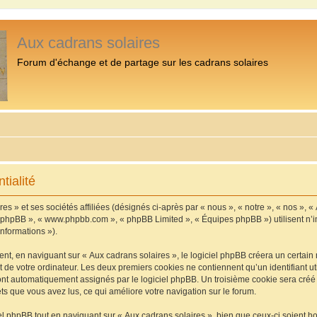
Aux cadrans solaires
Forum d'échange et de partage sur les cadrans solaires
tialité
s » et ses sociétés affiliées (désignés ci-après par « nous », « notre », « nos », «
iel phpBB », « www.phpbb.com », « phpBB Limited », « Équipes phpBB ») utilisent n’
informations »).
, en naviguant sur « Aux cadrans solaires », le logiciel phpBB créera un certain n
 de votre ordinateur. Les deux premiers cookies ne contiennent qu’un identifiant util
 sont automatiquement assignés par le logiciel phpBB. Un troisième cookie sera cré
jets que vous avez lus, ce qui améliore votre navigation sur le forum.
 phpBB tout en naviguant sur « Aux cadrans solaires », bien que ceux-ci soient h