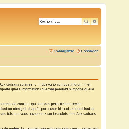
RECHERCHER
RECHERCHE AVA
S’enregistrer
Connexion
 Aux cadrans solaires », « https://gnomonique.fr/forum ») et
importe quelle information collectée pendant n’importe quelle
ombre de cookies, qui sont des petits fichiers textes
isateur (désigné ci-après par « user-id ») et un identifiant de
é une fois que vous naviguerez sur les sujets de « Aux cadrans
ors de portée du document qui est prévu pour couvrir seulement