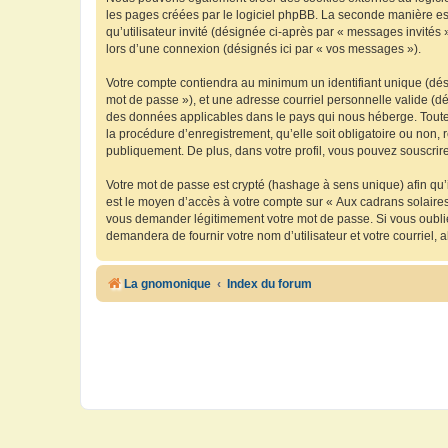
les pages créées par le logiciel phpBB. La seconde manière est 
qu’utilisateur invité (désignée ci-après par « messages invités
lors d’une connexion (désignés ici par « vos messages »).
Votre compte contiendra au minimum un identifiant unique (dési
mot de passe »), et une adresse courriel personnelle valide (dé
des données applicables dans le pays qui nous héberge. Toute i
la procédure d’enregistrement, qu’elle soit obligatoire ou non, 
publiquement. De plus, dans votre profil, vous pouvez souscrire
Votre mot de passe est crypté (hashage à sens unique) afin qu’i
est le moyen d’accès à votre compte sur « Aux cadrans solaire
vous demander légitimement votre mot de passe. Si vous oubliez
demandera de fournir votre nom d’utilisateur et votre courriel
La gnomonique
Index du forum