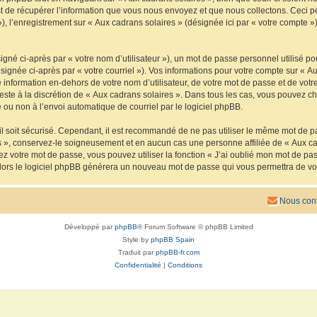
de récupérer l’information que vous nous envoyez et que nous collectons. Ceci peut 
 »), l’enregistrement sur « Aux cadrans solaires » (désignée ici par « votre compte
gné ci-après par « votre nom d’utilisateur »), un mot de passe personnel utilisé po
signée ci-après par « votre courriel »). Vos informations pour votre compte sur « Au
nformation en-dehors de votre nom d’utilisateur, de votre mot de passe et de votre
reste à la discrétion de « Aux cadrans solaires ». Dans tous les cas, vous pouvez ch
 ou non à l’envoi automatique de courriel par le logiciel phpBB.
l soit sécurisé. Cependant, il est recommandé de ne pas utiliser le même mot de pas
s », conservez-le soigneusement et en aucun cas une personne affiliée de « Aux ca
 votre mot de passe, vous pouvez utiliser la fonction « J’ai oublié mon mot de pa
, alors le logiciel phpBB générera un nouveau mot de passe qui vous permettra de v
Nous cont
Développé par
phpBB
® Forum Software © phpBB Limited
Style by
phpBB Spain
Traduit par
phpBB-fr.com
Confidentialité
|
Conditions