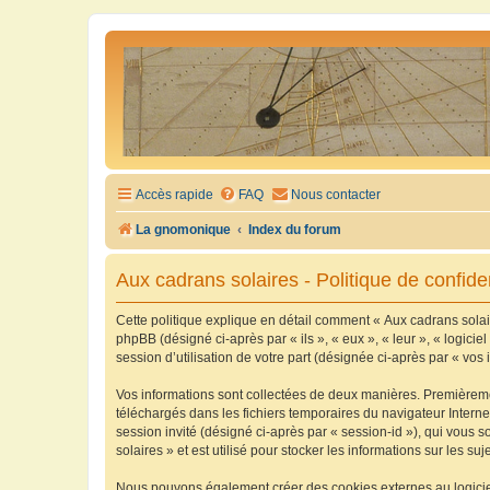
Accès rapide
FAQ
Nous contacter
La gnomonique
Index du forum
Aux cadrans solaires - Politique de confiden
Cette politique explique en détail comment « Aux cadrans solaire
phpBB (désigné ci-après par « ils », « eux », « leur », « logic
session d’utilisation de votre part (désignée ci-après par « vos 
Vos informations sont collectées de deux manières. Premièrement
téléchargés dans les fichiers temporaires du navigateur Internet
session invité (désigné ci-après par « session-id »), qui vous
solaires » et est utilisé pour stocker les informations sur les su
Nous pouvons également créer des cookies externes au logiciel