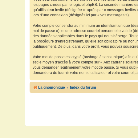
les pages créées par le logiciel phpBB. La seconde manière est 
qu’utilisateur invité (désignée ci-après par « messages invités
lors d’une connexion (désignés ici par « vos messages »).
Votre compte contiendra au minimum un identifiant unique (dési
mot de passe »), et une adresse courriel personnelle valide (dé
des données applicables dans le pays qui nous héberge. Toute i
la procédure d’enregistrement, qu’elle soit obligatoire ou non, 
publiquement. De plus, dans votre profil, vous pouvez souscrire
Votre mot de passe est crypté (hashage à sens unique) afin qu’i
est le moyen d’accès à votre compte sur « Aux cadrans solaire
vous demander légitimement votre mot de passe. Si vous oubliez
demandera de fournir votre nom d’utilisateur et votre courriel
La gnomonique
Index du forum