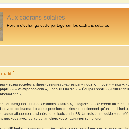
Aux cadrans solaires
Forum d'échange et de partage sur les cadrans solaires
tialité
s » et ses sociétés affiliées (désignés ci-après par « nous », « notre », « nos », «
iel phpBB », « www.phpbb.com », « phpBB Limited », « Équipes phpBB ») utilisent n’
informations »).
, en naviguant sur « Aux cadrans solaires », le logiciel phpBB créera un certain n
 de votre ordinateur. Les deux premiers cookies ne contiennent qu’un identifiant util
 sont automatiquement assignés par le logiciel phpBB. Un troisième cookie sera cré
jets que vous avez lus, ce qui améliore votre navigation sur le forum.
 phpBB tout en naviguant sur « Aux cadrans solaires », bien que ceux-ci soient h