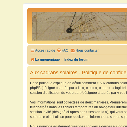
Accès rapide
FAQ
Nous contacter
La gnomonique
Index du forum
Aux cadrans solaires - Politique de confiden
Cette politique explique en détail comment « Aux cadrans solaire
phpBB (désigné ci-après par « ils », « eux », « leur », « logic
session d’utilisation de votre part (désignée ci-après par « vos 
Vos informations sont collectées de deux manières. Premièrement
téléchargés dans les fichiers temporaires du navigateur Internet
session invité (désigné ci-après par « session-id »), qui vous
solaires » et est utilisé pour stocker les informations sur les su
Nous pouvons également créer des cookies externes au logiciel