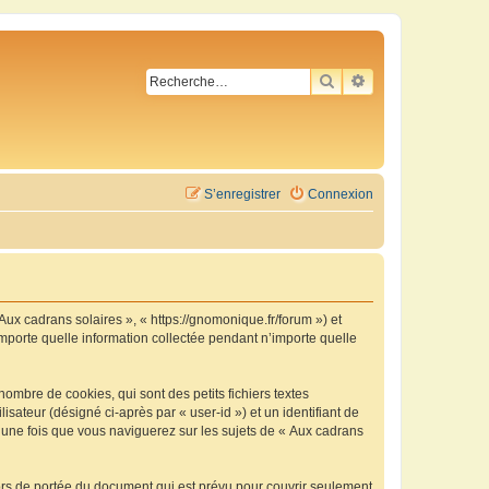
RECHERCHER
RECHERCHE AVA
S’enregistrer
Connexion
 Aux cadrans solaires », « https://gnomonique.fr/forum ») et
importe quelle information collectée pendant n’importe quelle
ombre de cookies, qui sont des petits fichiers textes
isateur (désigné ci-après par « user-id ») et un identifiant de
é une fois que vous naviguerez sur les sujets de « Aux cadrans
ors de portée du document qui est prévu pour couvrir seulement