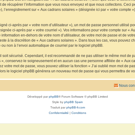
de récupérer l’information que vous nous envoyez et que nous collectons. Ceci peut 
 »), l’enregistrement sur « Aux cadrans solaires » (désignée ici par « votre compte
gné ci-après par « votre nom d’utilisateur »), un mot de passe personnel utilisé po
signée ci-après par « votre courriel »). Vos informations pour votre compte sur « Au
nformation en-dehors de votre nom d’utilisateur, de votre mot de passe et de votre
reste à la discrétion de « Aux cadrans solaires ». Dans tous les cas, vous pouvez ch
 ou non à l’envoi automatique de courriel par le logiciel phpBB.
l soit sécurisé. Cependant, il est recommandé de ne pas utiliser le même mot de pas
s », conservez-le soigneusement et en aucun cas une personne affiliée de « Aux ca
 votre mot de passe, vous pouvez utiliser la fonction « J’ai oublié mon mot de pa
, alors le logiciel phpBB générera un nouveau mot de passe qui vous permettra de v
Nous cont
Développé par
phpBB
® Forum Software © phpBB Limited
Style by
phpBB Spain
Traduit par
phpBB-fr.com
Confidentialité
|
Conditions