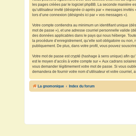
les pages créées par le logiciel phpBB. La seconde manière est 
qu’utilisateur invité (désignée ci-après par « messages invités
lors d’une connexion (désignés ici par « vos messages »).
Votre compte contiendra au minimum un identifiant unique (dési
mot de passe »), et une adresse courriel personnelle valide (dé
des données applicables dans le pays qui nous héberge. Toute i
la procédure d’enregistrement, qu’elle soit obligatoire ou non, 
publiquement. De plus, dans votre profil, vous pouvez souscrire
Votre mot de passe est crypté (hashage à sens unique) afin qu’i
est le moyen d’accès à votre compte sur « Aux cadrans solaire
vous demander légitimement votre mot de passe. Si vous oubliez
demandera de fournir votre nom d’utilisateur et votre courriel
La gnomonique
Index du forum