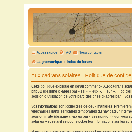
Accès rapide
FAQ
Nous contacter
La gnomonique
Index du forum
Aux cadrans solaires - Politique de confiden
Cette politique explique en détail comment « Aux cadrans solaire
phpBB (désigné ci-après par « ils », « eux », « leur », « logic
session d’utilisation de votre part (désignée ci-après par « vos 
Vos informations sont collectées de deux manières. Premièrement
téléchargés dans les fichiers temporaires du navigateur Internet
session invité (désigné ci-après par « session-id »), qui vous
solaires » et est utilisé pour stocker les informations sur les su
Nous pouvons également créer des cookies externes au logiciel