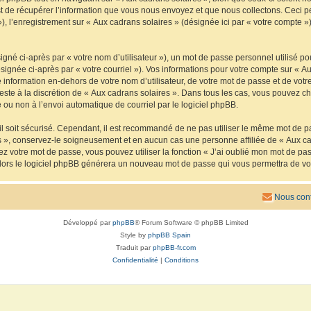
de récupérer l’information que vous nous envoyez et que nous collectons. Ceci peut 
 »), l’enregistrement sur « Aux cadrans solaires » (désignée ici par « votre compte
gné ci-après par « votre nom d’utilisateur »), un mot de passe personnel utilisé po
signée ci-après par « votre courriel »). Vos informations pour votre compte sur « Au
nformation en-dehors de votre nom d’utilisateur, de votre mot de passe et de votre
reste à la discrétion de « Aux cadrans solaires ». Dans tous les cas, vous pouvez ch
 ou non à l’envoi automatique de courriel par le logiciel phpBB.
l soit sécurisé. Cependant, il est recommandé de ne pas utiliser le même mot de pas
s », conservez-le soigneusement et en aucun cas une personne affiliée de « Aux ca
 votre mot de passe, vous pouvez utiliser la fonction « J’ai oublié mon mot de pa
, alors le logiciel phpBB générera un nouveau mot de passe qui vous permettra de v
Nous cont
Développé par
phpBB
® Forum Software © phpBB Limited
Style by
phpBB Spain
Traduit par
phpBB-fr.com
Confidentialité
|
Conditions