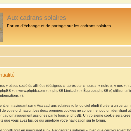
Aux cadrans solaires
Forum d'échange et de partage sur les cadrans solaires
tialité
s » et ses sociétés affiliées (désignés ci-après par « nous », « notre », « nos », «
iel phpBB », « www.phpbb.com », « phpBB Limited », « Équipes phpBB ») utilisent n’
informations »).
, en naviguant sur « Aux cadrans solaires », le logiciel phpBB créera un certain n
 de votre ordinateur. Les deux premiers cookies ne contiennent qu’un identifiant util
 sont automatiquement assignés par le logiciel phpBB. Un troisième cookie sera cré
jets que vous avez lus, ce qui améliore votre navigation sur le forum.
 phpBB tout en naviguant sur « Aux cadrans solaires », bien que ceux-ci soient h