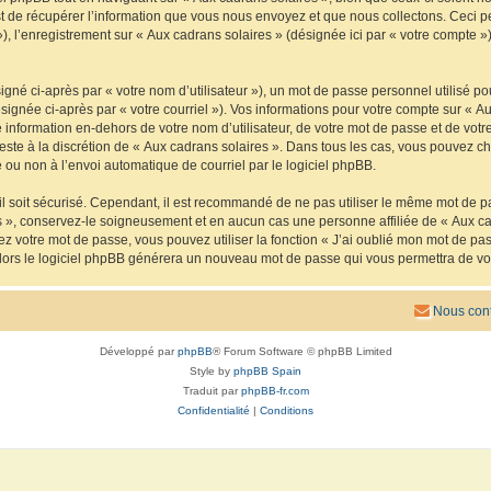
de récupérer l’information que vous nous envoyez et que nous collectons. Ceci peut 
 »), l’enregistrement sur « Aux cadrans solaires » (désignée ici par « votre compte
gné ci-après par « votre nom d’utilisateur »), un mot de passe personnel utilisé po
signée ci-après par « votre courriel »). Vos informations pour votre compte sur « Au
nformation en-dehors de votre nom d’utilisateur, de votre mot de passe et de votre
reste à la discrétion de « Aux cadrans solaires ». Dans tous les cas, vous pouvez ch
 ou non à l’envoi automatique de courriel par le logiciel phpBB.
l soit sécurisé. Cependant, il est recommandé de ne pas utiliser le même mot de pas
s », conservez-le soigneusement et en aucun cas une personne affiliée de « Aux ca
 votre mot de passe, vous pouvez utiliser la fonction « J’ai oublié mon mot de pa
, alors le logiciel phpBB générera un nouveau mot de passe qui vous permettra de v
Nous cont
Développé par
phpBB
® Forum Software © phpBB Limited
Style by
phpBB Spain
Traduit par
phpBB-fr.com
Confidentialité
|
Conditions