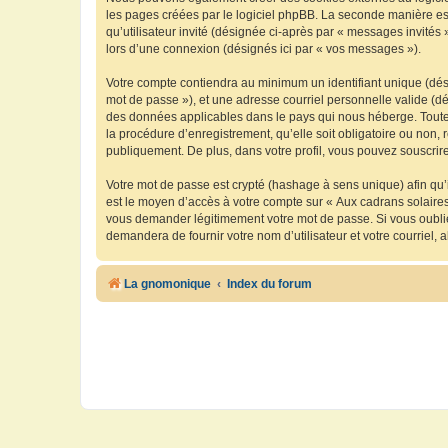
les pages créées par le logiciel phpBB. La seconde manière est 
qu’utilisateur invité (désignée ci-après par « messages invités
lors d’une connexion (désignés ici par « vos messages »).
Votre compte contiendra au minimum un identifiant unique (dési
mot de passe »), et une adresse courriel personnelle valide (dé
des données applicables dans le pays qui nous héberge. Toute i
la procédure d’enregistrement, qu’elle soit obligatoire ou non, 
publiquement. De plus, dans votre profil, vous pouvez souscrire
Votre mot de passe est crypté (hashage à sens unique) afin qu’i
est le moyen d’accès à votre compte sur « Aux cadrans solaire
vous demander légitimement votre mot de passe. Si vous oubliez
demandera de fournir votre nom d’utilisateur et votre courriel
La gnomonique
Index du forum