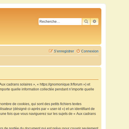
RECHERCHER
RECHERCHE AVA
S’enregistrer
Connexion
 Aux cadrans solaires », « https://gnomonique.fr/forum ») et
importe quelle information collectée pendant n’importe quelle
ombre de cookies, qui sont des petits fichiers textes
isateur (désigné ci-après par « user-id ») et un identifiant de
é une fois que vous naviguerez sur les sujets de « Aux cadrans
ors de portée du document qui est prévu pour couvrir seulement