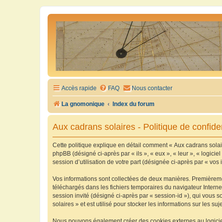
Accès rapide
FAQ
Nous contacter
La gnomonique
Index du forum
Aux cadrans solaires - Politique de confiden
Cette politique explique en détail comment « Aux cadrans solaire
phpBB (désigné ci-après par « ils », « eux », « leur », « logic
session d’utilisation de votre part (désignée ci-après par « vos 
Vos informations sont collectées de deux manières. Premièrement
téléchargés dans les fichiers temporaires du navigateur Internet
session invité (désigné ci-après par « session-id »), qui vous
solaires » et est utilisé pour stocker les informations sur les su
Nous pouvons également créer des cookies externes au logiciel