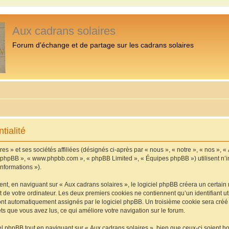
Aux cadrans solaires
Forum d'échange et de partage sur les cadrans solaires
tialité
s » et ses sociétés affiliées (désignés ci-après par « nous », « notre », « nos », «
iel phpBB », « www.phpbb.com », « phpBB Limited », « Équipes phpBB ») utilisent n’
informations »).
, en naviguant sur « Aux cadrans solaires », le logiciel phpBB créera un certain n
 de votre ordinateur. Les deux premiers cookies ne contiennent qu’un identifiant util
 sont automatiquement assignés par le logiciel phpBB. Un troisième cookie sera cré
jets que vous avez lus, ce qui améliore votre navigation sur le forum.
 phpBB tout en naviguant sur « Aux cadrans solaires », bien que ceux-ci soient h