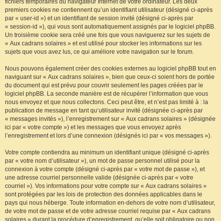
fichiers temporaires du navigateur Internet de votre ordinateur. Les deux
premiers cookies ne contiennent qu’un identifiant utilisateur (désigné ci-après
par « user-id ») et un identifiant de session invité (désigné ci-après par
« session-id »), qui vous sont automatiquement assignés par le logiciel phpBB.
Un troisième cookie sera créé une fois que vous naviguerez sur les sujets de
« Aux cadrans solaires » et est utilisé pour stocker les informations sur les
sujets que vous avez lus, ce qui améliore votre navigation sur le forum.
Nous pouvons également créer des cookies externes au logiciel phpBB tout en
naviguant sur « Aux cadrans solaires », bien que ceux-ci soient hors de portée
du document qui est prévu pour couvrir seulement les pages créées par le
logiciel phpBB. La seconde manière est de récupérer l’information que vous
nous envoyez et que nous collectons. Ceci peut être, et n’est pas limité à : la
publication de message en tant qu’utilisateur invité (désignée ci-après par
« messages invités »), l’enregistrement sur « Aux cadrans solaires » (désignée
ici par « votre compte ») et les messages que vous envoyez après
l’enregistrement et lors d’une connexion (désignés ici par « vos messages »).
Votre compte contiendra au minimum un identifiant unique (désigné ci-après
par « votre nom d’utilisateur »), un mot de passe personnel utilisé pour la
connexion à votre compte (désigné ci-après par « votre mot de passe »), et
une adresse courriel personnelle valide (désignée ci-après par « votre
courriel »). Vos informations pour votre compte sur « Aux cadrans solaires »
sont protégées par les lois de protection des données applicables dans le
pays qui nous héberge. Toute information en-dehors de votre nom d’utilisateur,
de votre mot de passe et de votre adresse courriel requise par « Aux cadrans
solaires » durant la procédure d’enregistrement, qu’elle soit obligatoire ou non,