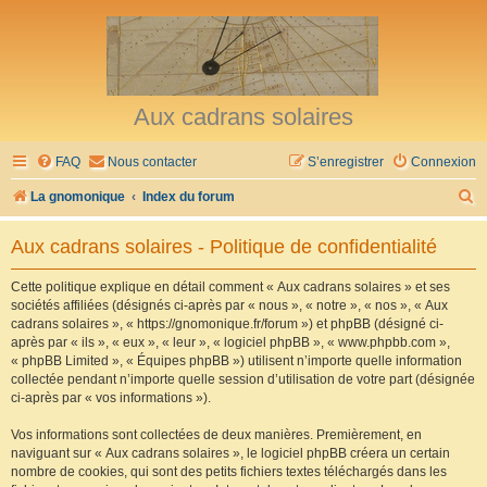
Aux cadrans solaires
FAQ
Nous contacter
S’enregistrer
Connexion
R
La gnomonique
Index du forum
e
Aux cadrans solaires - Politique de confidentialité
c
h
Cette politique explique en détail comment « Aux cadrans solaires » et ses
sociétés affiliées (désignés ci-après par « nous », « notre », « nos », « Aux
e
cadrans solaires », « https://gnomonique.fr/forum ») et phpBB (désigné ci-
r
après par « ils », « eux », « leur », « logiciel phpBB », « www.phpbb.com »,
« phpBB Limited », « Équipes phpBB ») utilisent n’importe quelle information
c
collectée pendant n’importe quelle session d’utilisation de votre part (désignée
h
ci-après par « vos informations »).
e
Vos informations sont collectées de deux manières. Premièrement, en
r
naviguant sur « Aux cadrans solaires », le logiciel phpBB créera un certain
nombre de cookies, qui sont des petits fichiers textes téléchargés dans les