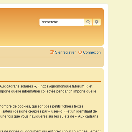
RECHERCHER
RECHERCHE AVA
S’enregistrer
Connexion
 Aux cadrans solaires », « https://gnomonique.fr/forum ») et
importe quelle information collectée pendant n’importe quelle
ombre de cookies, qui sont des petits fichiers textes
isateur (désigné ci-après par « user-id ») et un identifiant de
é une fois que vous naviguerez sur les sujets de « Aux cadrans
ors de portée du document qui est prévu pour couvrir seulement