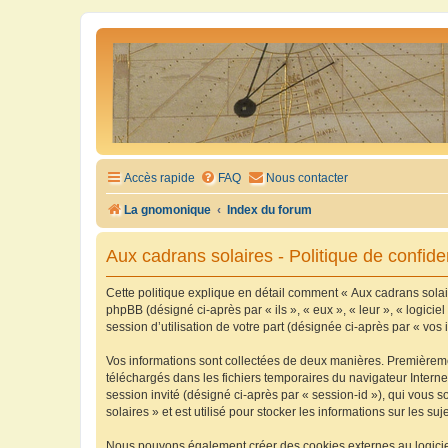
Accès rapide
FAQ
Nous contacter
La gnomonique
Index du forum
Aux cadrans solaires - Politique de confiden
Cette politique explique en détail comment « Aux cadrans solaire
phpBB (désigné ci-après par « ils », « eux », « leur », « logic
session d’utilisation de votre part (désignée ci-après par « vos 
Vos informations sont collectées de deux manières. Premièrement
téléchargés dans les fichiers temporaires du navigateur Internet
session invité (désigné ci-après par « session-id »), qui vous
solaires » et est utilisé pour stocker les informations sur les su
Nous pouvons également créer des cookies externes au logiciel