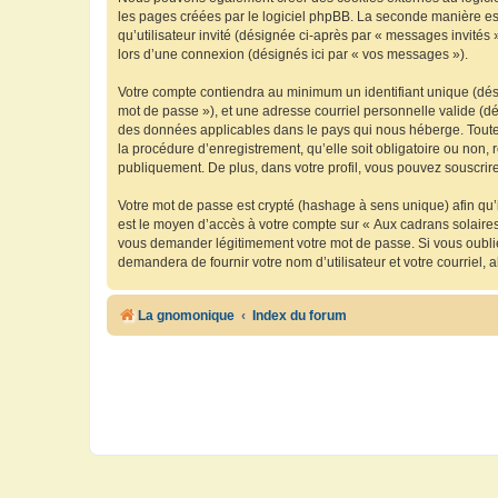
les pages créées par le logiciel phpBB. La seconde manière est 
qu’utilisateur invité (désignée ci-après par « messages invités
lors d’une connexion (désignés ici par « vos messages »).
Votre compte contiendra au minimum un identifiant unique (dési
mot de passe »), et une adresse courriel personnelle valide (dé
des données applicables dans le pays qui nous héberge. Toute i
la procédure d’enregistrement, qu’elle soit obligatoire ou non, 
publiquement. De plus, dans votre profil, vous pouvez souscrire
Votre mot de passe est crypté (hashage à sens unique) afin qu’i
est le moyen d’accès à votre compte sur « Aux cadrans solaire
vous demander légitimement votre mot de passe. Si vous oubliez
demandera de fournir votre nom d’utilisateur et votre courriel
La gnomonique
Index du forum