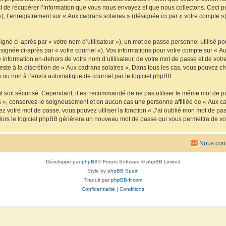
de récupérer l’information que vous nous envoyez et que nous collectons. Ceci peut 
 »), l’enregistrement sur « Aux cadrans solaires » (désignée ici par « votre compte
gné ci-après par « votre nom d’utilisateur »), un mot de passe personnel utilisé po
signée ci-après par « votre courriel »). Vos informations pour votre compte sur « Au
nformation en-dehors de votre nom d’utilisateur, de votre mot de passe et de votre
reste à la discrétion de « Aux cadrans solaires ». Dans tous les cas, vous pouvez ch
 ou non à l’envoi automatique de courriel par le logiciel phpBB.
l soit sécurisé. Cependant, il est recommandé de ne pas utiliser le même mot de pas
s », conservez-le soigneusement et en aucun cas une personne affiliée de « Aux ca
 votre mot de passe, vous pouvez utiliser la fonction « J’ai oublié mon mot de pa
, alors le logiciel phpBB générera un nouveau mot de passe qui vous permettra de v
Nous cont
Développé par
phpBB
® Forum Software © phpBB Limited
Style by
phpBB Spain
Traduit par
phpBB-fr.com
Confidentialité
|
Conditions