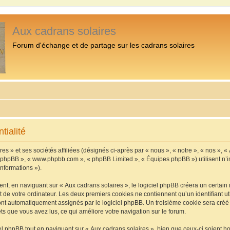
Aux cadrans solaires
Forum d'échange et de partage sur les cadrans solaires
tialité
s » et ses sociétés affiliées (désignés ci-après par « nous », « notre », « nos », «
iel phpBB », « www.phpbb.com », « phpBB Limited », « Équipes phpBB ») utilisent n’
informations »).
, en naviguant sur « Aux cadrans solaires », le logiciel phpBB créera un certain n
 de votre ordinateur. Les deux premiers cookies ne contiennent qu’un identifiant util
 sont automatiquement assignés par le logiciel phpBB. Un troisième cookie sera cré
jets que vous avez lus, ce qui améliore votre navigation sur le forum.
 phpBB tout en naviguant sur « Aux cadrans solaires », bien que ceux-ci soient h