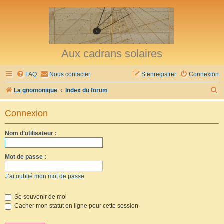
Aux cadrans solaires
FAQ
Nous contacter
S’enregistrer
Connexion
R
La gnomonique
Index du forum
e
Connexion
c
h
Nom d’utilisateur :
e
r
Mot de passe :
c
J’ai oublié mon mot de passe
h
e
Se souvenir de moi
Cacher mon statut en ligne pour cette session
r