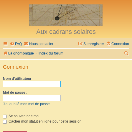
Aux cadrans solaires
FAQ
Nous contacter
S’enregistrer
Connexion
R
La gnomonique
Index du forum
e
Connexion
c
h
Nom d’utilisateur :
e
r
Mot de passe :
c
J’ai oublié mon mot de passe
h
e
Se souvenir de moi
Cacher mon statut en ligne pour cette session
r